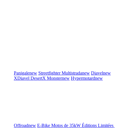
Panigale
new
Streetfighter
Multistrada
new
Diavel
new
XDiavel
DesertX
Monster
new
Hypermotard
new
Offroad
new
E-Bike
Motos de 35kW
Éditions Limitées