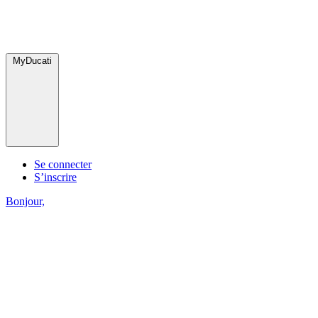
MyDucati
Se connecter
S’inscrire
Bonjour,