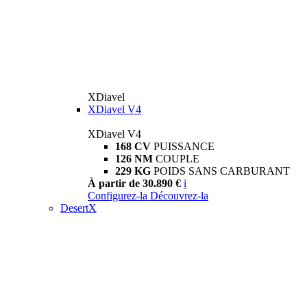
XDiavel
XDiavel V4
XDiavel V4
168 CV
PUISSANCE
126 NM
COUPLE
229 KG
POIDS SANS CARBURANT
À partir de 30.890 €
i
Configurez-la
Découvrez-la
DesertX