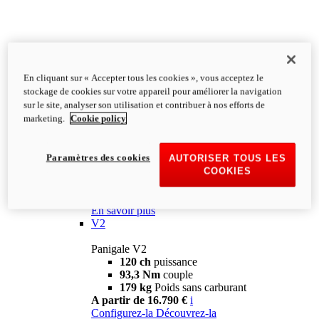
En cliquant sur « Accepter tous les cookies », vous acceptez le
stockage de cookies sur votre appareil pour améliorer la navigation
sur le site, analyser son utilisation et contribuer à nos efforts de
marketing.
Cookie policy
Panigale
Panigale range
Paramètres des cookies
AUTORISER TOUS LES
Gamme Panigale
COOKIES
L'excellence italienne, avec l'ADN de la course
et l'esprit de compétition : les Panigale les motos
rêvées de chaque Ducatisti.
En savoir plus
V2
Panigale V2
120 ch
puissance
93,3 Nm
couple
179 kg
Poids sans carburant
A partir de 16.790 €
i
Configurez-la
Découvrez-la