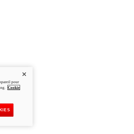
ppareil pour
ting.
Cookie
KIES