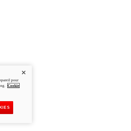
ppareil pour
ting.
Cookie
KIES