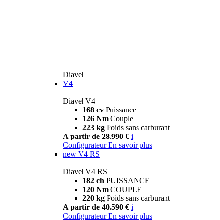
Diavel
V4
Diavel V4
168 cv
Puissance
126 Nm
Couple
223 kg
Poids sans carburant
A partir de 28.990 €
i
Configurateur
En savoir plus
new
V4 RS
Diavel V4 RS
182 ch
PUISSANCE
120 Nm
COUPLE
220 kg
Poids sans carburant
A partir de 40.590 €
i
Configurateur
En savoir plus