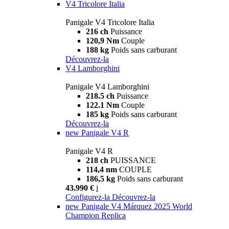
V4 Tricolore Italia
Panigale V4 Tricolore Italia
216 ch
Puissance
120,9 Nm
Couple
188 kg
Poids sans carburant
Découvrez-la
V4 Lamborghini
Panigale V4 Lamborghini
218.5 ch
Puissance
122.1 Nm
Couple
185 kg
Poids sans carburant
Découvrez-la
new
Panigale V4 R
Panigale V4 R
218 ch
PUISSANCE
114,4 nm
COUPLE
186,5 kg
Poids sans carburant
43.990 €
i
Configurez-la
Découvrez-la
new
Panigale V4 Márquez 2025 World
Champion Replica