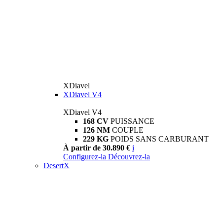
XDiavel
XDiavel V4
XDiavel V4
168 CV
PUISSANCE
126 NM
COUPLE
229 KG
POIDS SANS CARBURANT
À partir de 30.890 €
i
Configurez-la
Découvrez-la
DesertX