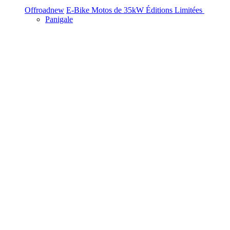
Offroad
new
E-Bike
Motos de 35kW
Éditions Limitées
Panigale