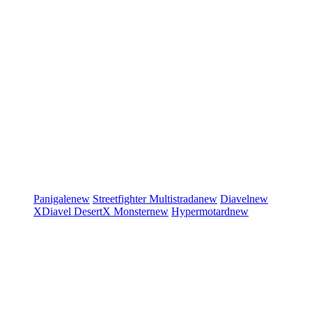
Panigale
new
Streetfighter
Multistrada
new
Diavel
new
XDiavel
DesertX
Monster
new
Hypermotard
new