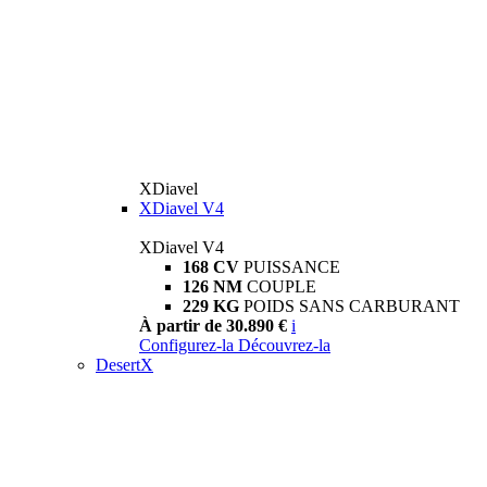
XDiavel
XDiavel V4
XDiavel V4
168 CV
PUISSANCE
126 NM
COUPLE
229 KG
POIDS SANS CARBURANT
À partir de 30.890 €
i
Configurez-la
Découvrez-la
DesertX