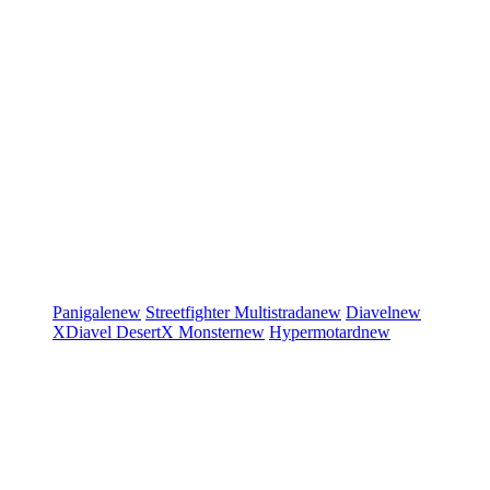
Panigale
new
Streetfighter
Multistrada
new
Diavel
new
XDiavel
DesertX
Monster
new
Hypermotard
new