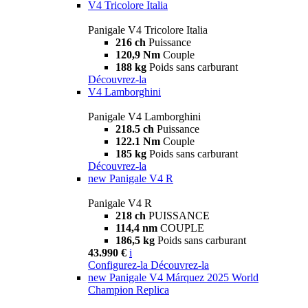
V4 Tricolore Italia
Panigale V4 Tricolore Italia
216 ch
Puissance
120,9 Nm
Couple
188 kg
Poids sans carburant
Découvrez-la
V4 Lamborghini
Panigale V4 Lamborghini
218.5 ch
Puissance
122.1 Nm
Couple
185 kg
Poids sans carburant
Découvrez-la
new
Panigale V4 R
Panigale V4 R
218 ch
PUISSANCE
114,4 nm
COUPLE
186,5 kg
Poids sans carburant
43.990 €
i
Configurez-la
Découvrez-la
new
Panigale V4 Márquez 2025 World
Champion Replica