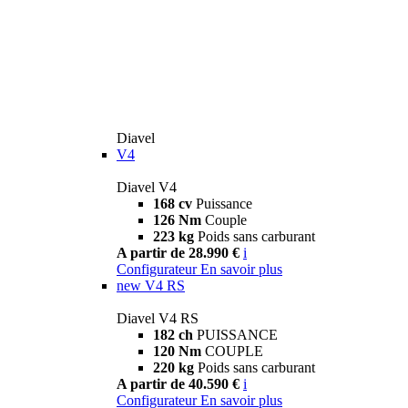
Diavel
V4
Diavel V4
168 cv
Puissance
126 Nm
Couple
223 kg
Poids sans carburant
A partir de 28.990 €
i
Configurateur
En savoir plus
new
V4 RS
Diavel V4 RS
182 ch
PUISSANCE
120 Nm
COUPLE
220 kg
Poids sans carburant
A partir de 40.590 €
i
Configurateur
En savoir plus