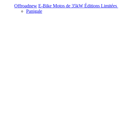
Offroad
new
E-Bike
Motos de 35kW
Éditions Limitées
Panigale