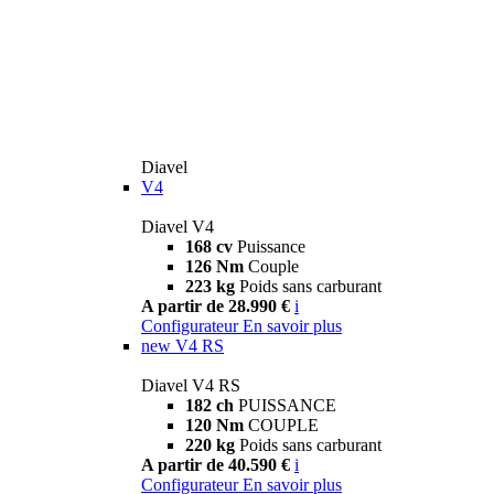
Diavel
V4
Diavel V4
168 cv
Puissance
126 Nm
Couple
223 kg
Poids sans carburant
A partir de 28.990 €
i
Configurateur
En savoir plus
new
V4 RS
Diavel V4 RS
182 ch
PUISSANCE
120 Nm
COUPLE
220 kg
Poids sans carburant
A partir de 40.590 €
i
Configurateur
En savoir plus