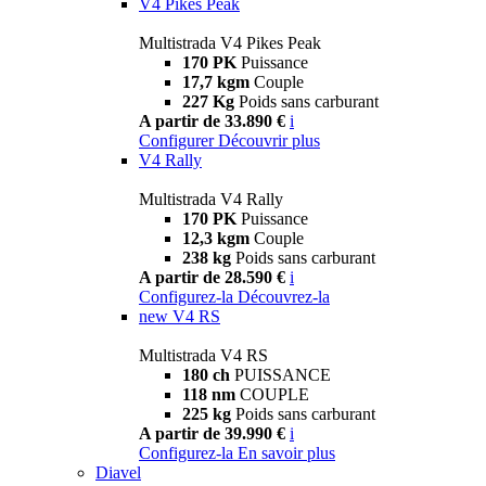
V4 Pikes Peak
Multistrada V4 Pikes Peak
170 PK
Puissance
17,7 kgm
Couple
227 Kg
Poids sans carburant
A partir de 33.890 €
i
Configurer
Découvrir plus
V4 Rally
Multistrada V4 Rally
170 PK
Puissance
12,3 kgm
Couple
238 kg
Poids sans carburant
A partir de 28.590 €
i
Configurez-la
Découvrez-la
new
V4 RS
Multistrada V4 RS
180 ch
PUISSANCE
118 nm
COUPLE
225 kg
Poids sans carburant
A partir de 39.990 €
i
Configurez-la
En savoir plus
Diavel