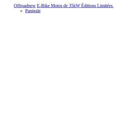
Offroad
new
E-Bike
Motos de 35kW
Éditions Limitées
Panigale