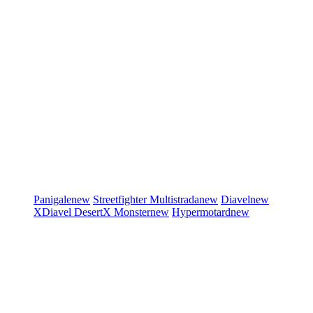
Panigale
new
Streetfighter
Multistrada
new
Diavel
new
XDiavel
DesertX
Monster
new
Hypermotard
new