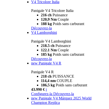
V4 Tricolore Italia
Panigale V4 Tricolore Italia
216 ch
Puissance
120,9 Nm
Couple
188 kg
Poids sans carburant
Découvrez-la
V4 Lamborghini
Panigale V4 Lamborghini
218.5 ch
Puissance
122.1 Nm
Couple
185 kg
Poids sans carburant
Découvrez-la
new
Panigale V4 R
Panigale V4 R
218 ch
PUISSANCE
114,4 nm
COUPLE
186,5 kg
Poids sans carburant
43.990 €
i
Configurez-la
Découvrez-la
new
Panigale V4 Márquez 2025 World
Champion Replica