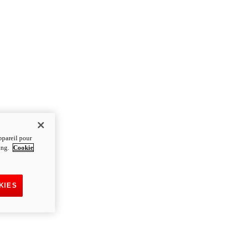
ppareil pour
ting.
Cookie
KIES