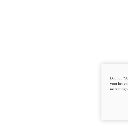
Door op “Al
voor het ve
marketingp