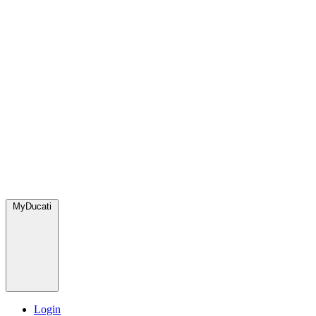
MyDucati
Login