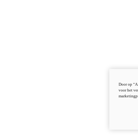
Door op “Al
voor het ve
marketingp