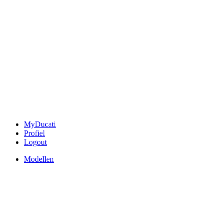
MyDucati
Profiel
Logout
Modellen