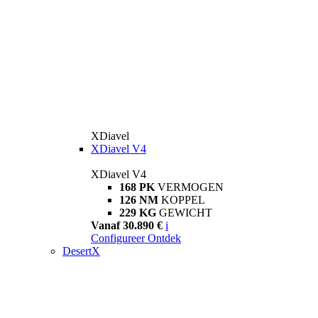
XDiavel
XDiavel V4
XDiavel V4
168 PK
VERMOGEN
126 NM
KOPPEL
229 KG
GEWICHT
Vanaf 30.890 €
i
Configureer
Ontdek
DesertX