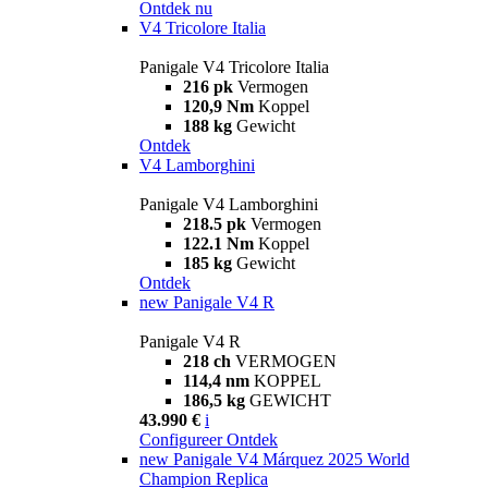
Ontdek nu
V4 Tricolore Italia
Panigale V4 Tricolore Italia
216 pk
Vermogen
120,9 Nm
Koppel
188 kg
Gewicht
Ontdek
V4 Lamborghini
Panigale V4 Lamborghini
218.5 pk
Vermogen
122.1 Nm
Koppel
185 kg
Gewicht
Ontdek
new
Panigale V4 R
Panigale V4 R
218 ch
VERMOGEN
114,4 nm
KOPPEL
186,5 kg
GEWICHT
43.990 €
i
Configureer
Ontdek
new
Panigale V4 Márquez 2025 World
Champion Replica