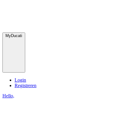
MyDucati
Login
Registreren
Hello,