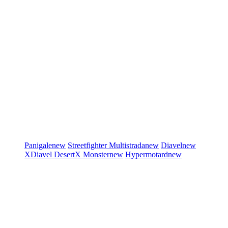
Panigale
new
Streetfighter
Multistrada
new
Diavel
new
XDiavel
DesertX
Monster
new
Hypermotard
new