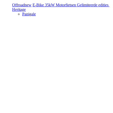
Offroad
new
E-Bike
35kW Motorfietsen
Gelimiteerde edities
Heritage
Panigale