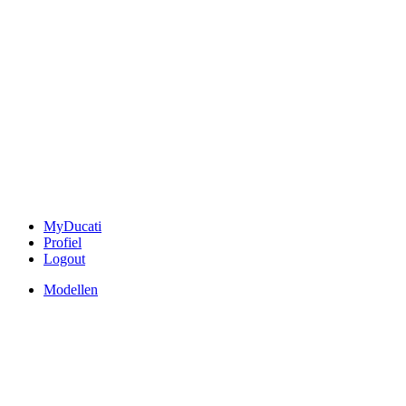
MyDucati
Profiel
Logout
Modellen