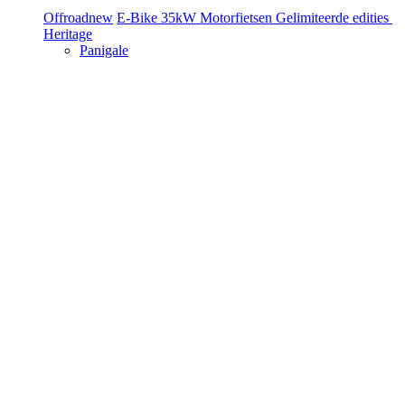
Offroad
new
E-Bike
35kW Motorfietsen
Gelimiteerde edities
Heritage
Panigale