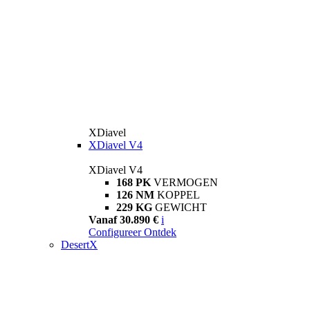
XDiavel
XDiavel V4
XDiavel V4
168 PK
VERMOGEN
126 NM
KOPPEL
229 KG
GEWICHT
Vanaf 30.890 €
i
Configureer
Ontdek
DesertX