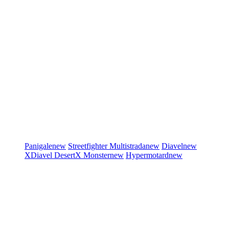
Panigale
new
Streetfighter
Multistrada
new
Diavel
new
XDiavel
DesertX
Monster
new
Hypermotard
new