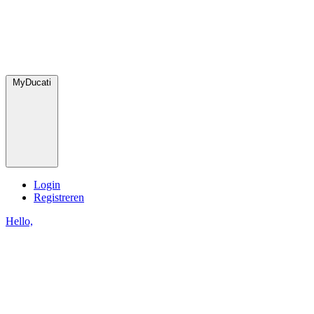
MyDucati
Login
Registreren
Hello,