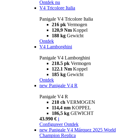
Ontdek nu
V4 Tricolore Italia
Panigale V4 Tricolore Italia
216 pk
Vermogen
120,9 Nm
Koppel
188 kg
Gewicht
Ontdek
V4 Lamborghini
Panigale V4 Lamborghini
218.5 pk
Vermogen
122.1 Nm
Koppel
185 kg
Gewicht
Ontdek
new
Panigale V4 R
Panigale V4 R
218 ch
VERMOGEN
114,4 nm
KOPPEL
186,5 kg
GEWICHT
43.990 €
i
Configureer
Ontdek
new
Panigale V4 Márquez 2025 World
Champion Replica