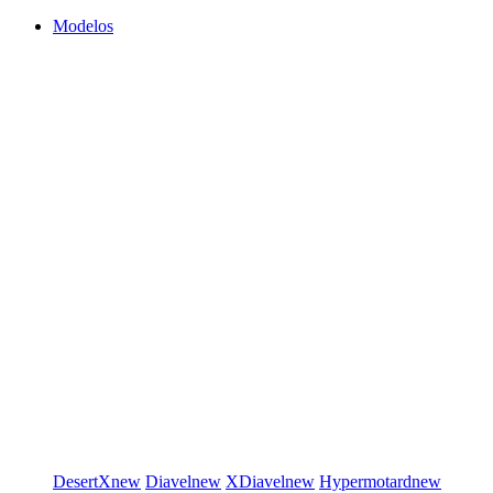
Modelos
DesertX
new
Diavel
new
XDiavel
new
Hypermotard
new