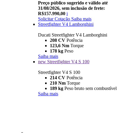
Preço público sugerido e válido até
31/08/2026, sem inclusão de frete:
R$157.990,00
i
Solicitar Cotação
Saiba mais
Streetfighter V4 Lamborghini
Ducati Streetfighter V4 Lamborghini
208 CV
Potência
123,6 Nm
Torque
178 kg
Peso
Saiba mais
new
Streetfighter V4 S 100
Streetfighter V4 S 100
214 CV
Potência
210 Nm
Torque
189 kg
Peso bruto sem combustível
Saiba mais