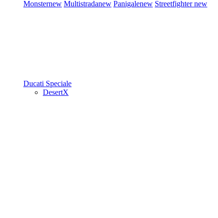
Monster
new
Multistrada
new
Panigale
new
Streetfighter
new
Ducati Speciale
DesertX