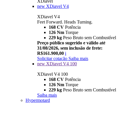
XDiavel
new
XDiavel V4
XDiavel V4
Feet Forward. Heads Turning.
168 CV
Potência
126 Nm
Torque
229 kg
Peso Bruto sem Combustível
Preço público sugerido e válido até
31/08/2026, sem inclusão de frete:
R$161.900,00
i
Solicitar cotação
Saiba mais
new
XDiavel V4 100
XDiavel V4 100
168 CV
Potência
126 Nm
Torque
229 kg
Peso Bruto sem Combustível
Saiba mais
Hypermotard