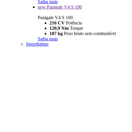
Saiba mais
new
Panigale V4 S 100
Panigale V4 S 100
216 CV
Potência
120,9 Nm
Torque
187 kg
Peso bruto sem combustível
Saiba mais
Streetfighter