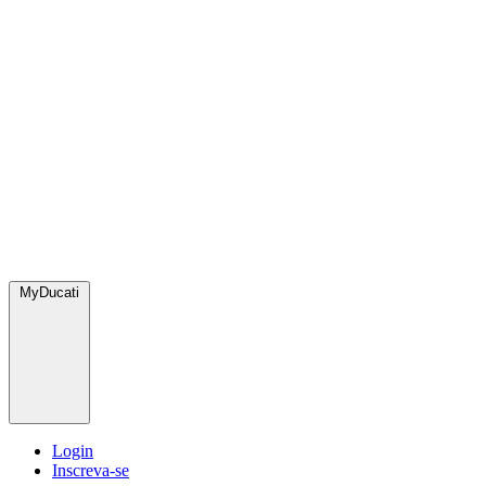
MyDucati
Login
Inscreva-se