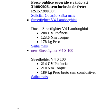
Preço público sugerido e válido até
31/08/2026, sem inclusão de frete:
R$157.990,00
i
Solicitar Cotação
Saiba mais
Streetfighter V4 Lamborghini
Ducati Streetfighter V4 Lamborghini
208 CV
Potência
123,6 Nm
Torque
178 kg
Peso
Saiba mais
new
Streetfighter V4 S 100
Streetfighter V4 S 100
214 CV
Potência
210 Nm
Torque
189 kg
Peso bruto sem combustível
Saiba mais