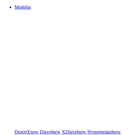
Modelos
DesertX
new
Diavel
new
XDiavel
new
Hypermotard
new