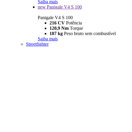
Saiba mais
new
Panigale V4 S 100
Panigale V4 S 100
216 CV
Potência
120,9 Nm
Torque
187 kg
Peso bruto sem combustível
Saiba mais
Streetfighter