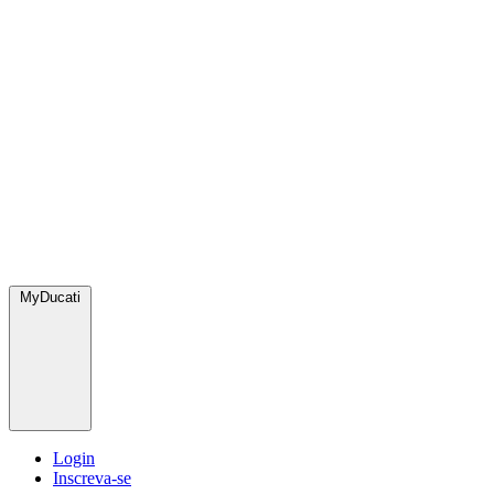
MyDucati
Login
Inscreva-se