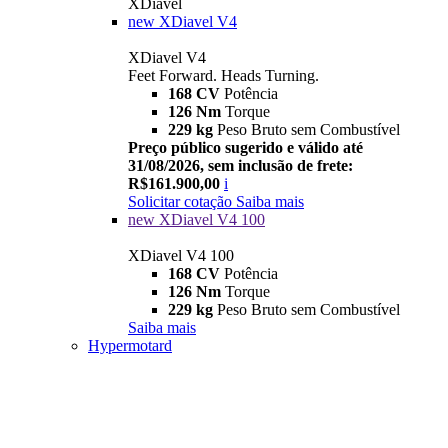
XDiavel
new
XDiavel V4
XDiavel V4
Feet Forward. Heads Turning.
168 CV
Potência
126 Nm
Torque
229 kg
Peso Bruto sem Combustível
Preço público sugerido e válido até
31/08/2026, sem inclusão de frete:
R$161.900,00
i
Solicitar cotação
Saiba mais
new
XDiavel V4 100
XDiavel V4 100
168 CV
Potência
126 Nm
Torque
229 kg
Peso Bruto sem Combustível
Saiba mais
Hypermotard