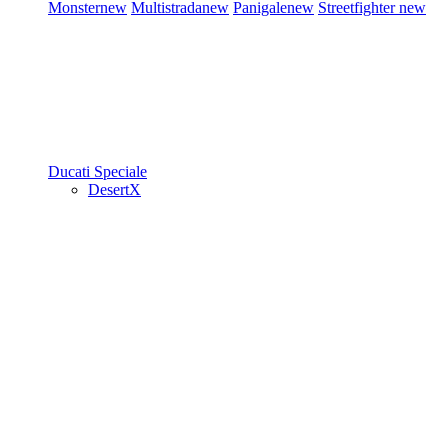
Monster
new
Multistrada
new
Panigale
new
Streetfighter
new
Ducati Speciale
DesertX