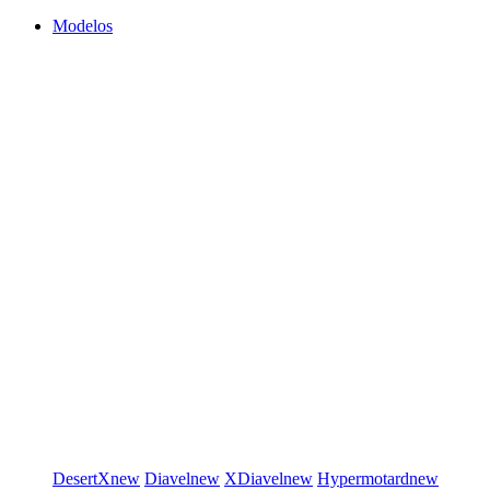
Modelos
DesertX
new
Diavel
new
XDiavel
new
Hypermotard
new