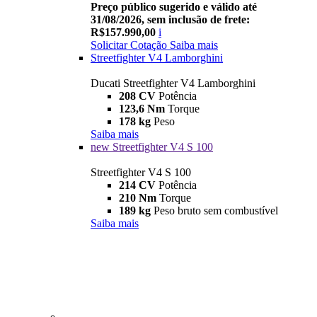
Preço público sugerido e válido até
31/08/2026, sem inclusão de frete:
R$157.990,00
i
Solicitar Cotação
Saiba mais
Streetfighter V4 Lamborghini
Ducati Streetfighter V4 Lamborghini
208 CV
Potência
123,6 Nm
Torque
178 kg
Peso
Saiba mais
new
Streetfighter V4 S 100
Streetfighter V4 S 100
214 CV
Potência
210 Nm
Torque
189 kg
Peso bruto sem combustível
Saiba mais