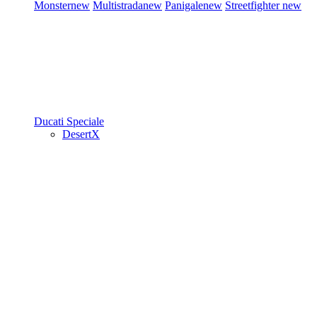
Monster
new
Multistrada
new
Panigale
new
Streetfighter
new
Ducati Speciale
DesertX