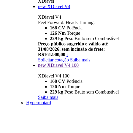
XDiavel
new
XDiavel V4
XDiavel V4
Feet Forward. Heads Turning.
168 CV
Potência
126 Nm
Torque
229 kg
Peso Bruto sem Combustível
Preço público sugerido e válido até
31/08/2026, sem inclusão de frete:
R$161.900,00
i
Solicitar cotação
Saiba mais
new
XDiavel V4 100
XDiavel V4 100
168 CV
Potência
126 Nm
Torque
229 kg
Peso Bruto sem Combustível
Saiba mais
Hypermotard