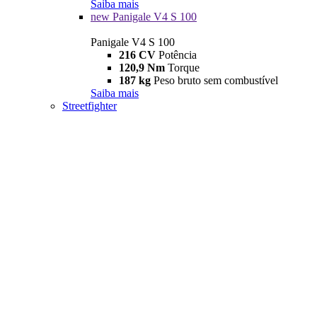
Saiba mais
new
Panigale V4 S 100
Panigale V4 S 100
216 CV
Potência
120,9 Nm
Torque
187 kg
Peso bruto sem combustível
Saiba mais
Streetfighter