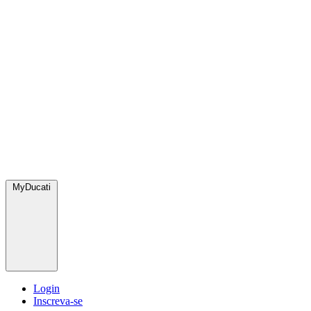
MyDucati
Login
Inscreva-se