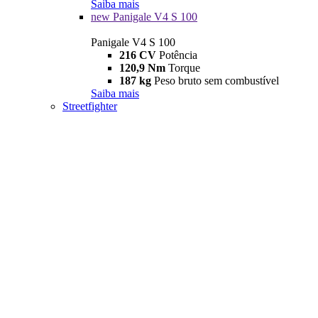
Saiba mais
new
Panigale V4 S 100
Panigale V4 S 100
216 CV
Potência
120,9 Nm
Torque
187 kg
Peso bruto sem combustível
Saiba mais
Streetfighter