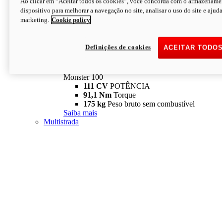
Ao clicar em “Aceitar todos os cookies”, você concorda com o armazename
dispositivo para melhorar a navegação no site, analisar o uso do site e ajud
marketing.
Cookie policy
Definições de cookies
ACEITAR TODO
Monster
new
Monster 100
Monster 100
111 CV
POTÊNCIA
91,1 Nm
Torque
175 kg
Peso bruto sem combustível
Saiba mais
Multistrada