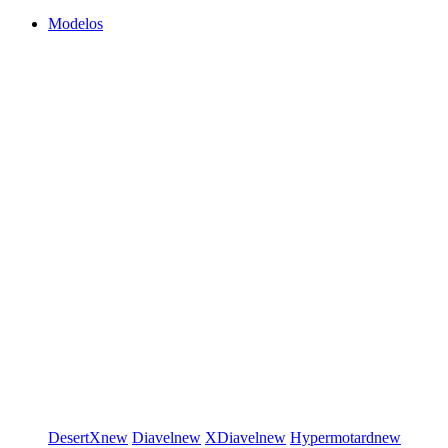
Modelos
DesertX
new
Diavel
new
XDiavel
new
Hypermotard
new