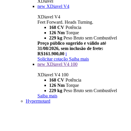
XDiavel
new
XDiavel V4
XDiavel V4
Feet Forward. Heads Turning.
168 CV
Potência
126 Nm
Torque
229 kg
Peso Bruto sem Combustível
Preço público sugerido e válido até
31/08/2026, sem inclusão de frete:
R$161.900,00
i
Solicitar cotação
Saiba mais
new
XDiavel V4 100
XDiavel V4 100
168 CV
Potência
126 Nm
Torque
229 kg
Peso Bruto sem Combustível
Saiba mais
Hypermotard