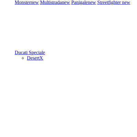
Monster
new
Multistrada
new
Panigale
new
Streetfighter
new
Ducati Speciale
DesertX