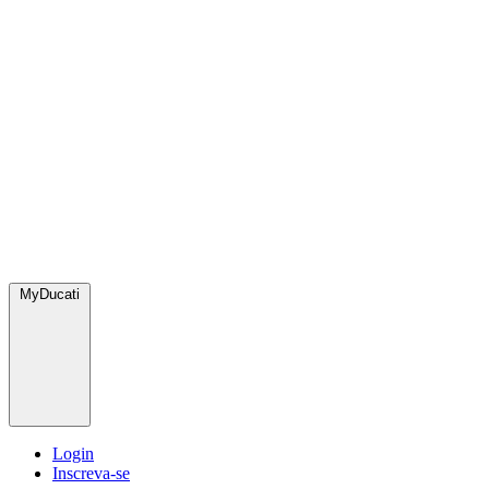
MyDucati
Login
Inscreva-se