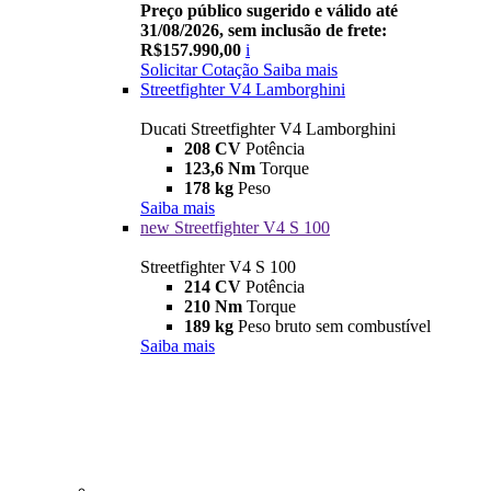
Preço público sugerido e válido até
31/08/2026, sem inclusão de frete:
R$157.990,00
i
Solicitar Cotação
Saiba mais
Streetfighter V4 Lamborghini
Ducati Streetfighter V4 Lamborghini
208 CV
Potência
123,6 Nm
Torque
178 kg
Peso
Saiba mais
new
Streetfighter V4 S 100
Streetfighter V4 S 100
214 CV
Potência
210 Nm
Torque
189 kg
Peso bruto sem combustível
Saiba mais