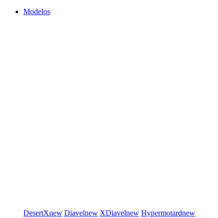
Modelos
DesertX
new
Diavel
new
XDiavel
new
Hypermotard
new