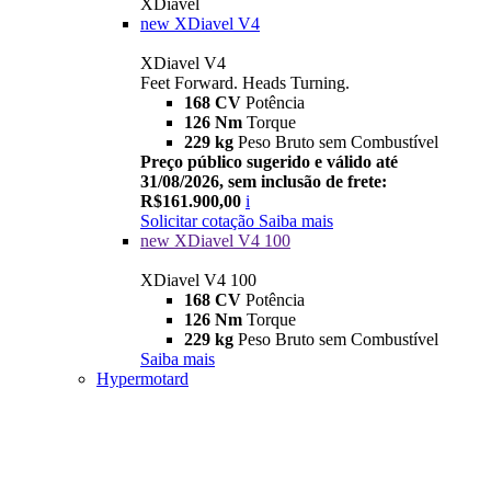
XDiavel
new
XDiavel V4
XDiavel V4
Feet Forward. Heads Turning.
168 CV
Potência
126 Nm
Torque
229 kg
Peso Bruto sem Combustível
Preço público sugerido e válido até
31/08/2026, sem inclusão de frete:
R$161.900,00
i
Solicitar cotação
Saiba mais
new
XDiavel V4 100
XDiavel V4 100
168 CV
Potência
126 Nm
Torque
229 kg
Peso Bruto sem Combustível
Saiba mais
Hypermotard