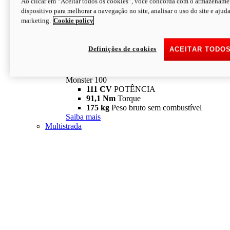
Ao clicar em “Aceitar todos os cookies”, você concorda com o armazename
dispositivo para melhorar a navegação no site, analisar o uso do site e ajud
marketing.
Cookie policy
Definições de cookies
ACEITAR TODO
Monster
new
Monster 100
Monster 100
111 CV
POTÊNCIA
91,1 Nm
Torque
175 kg
Peso bruto sem combustível
Saiba mais
Multistrada