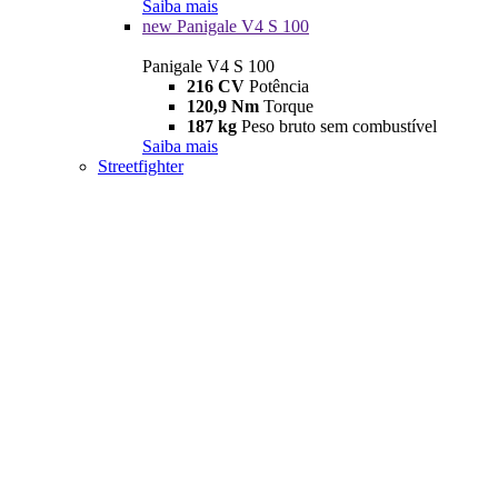
Saiba mais
new
Panigale V4 S 100
Panigale V4 S 100
216 CV
Potência
120,9 Nm
Torque
187 kg
Peso bruto sem combustível
Saiba mais
Streetfighter