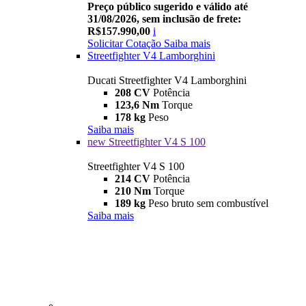
Preço público sugerido e válido até
31/08/2026, sem inclusão de frete:
R$157.990,00
i
Solicitar Cotação
Saiba mais
Streetfighter V4 Lamborghini
Ducati Streetfighter V4 Lamborghini
208 CV
Potência
123,6 Nm
Torque
178 kg
Peso
Saiba mais
new
Streetfighter V4 S 100
Streetfighter V4 S 100
214 CV
Potência
210 Nm
Torque
189 kg
Peso bruto sem combustível
Saiba mais