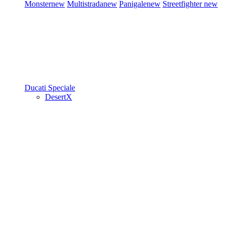
Monster
new
Multistrada
new
Panigale
new
Streetfighter
new
Ducati Speciale
DesertX