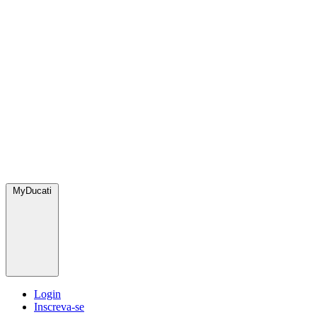
MyDucati
Login
Inscreva-se