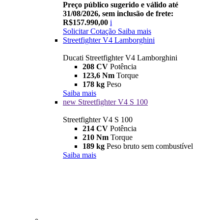
Preço público sugerido e válido até
31/08/2026, sem inclusão de frete:
R$157.990,00
i
Solicitar Cotação
Saiba mais
Streetfighter V4 Lamborghini
Ducati Streetfighter V4 Lamborghini
208 CV
Potência
123,6 Nm
Torque
178 kg
Peso
Saiba mais
new
Streetfighter V4 S 100
Streetfighter V4 S 100
214 CV
Potência
210 Nm
Torque
189 kg
Peso bruto sem combustível
Saiba mais