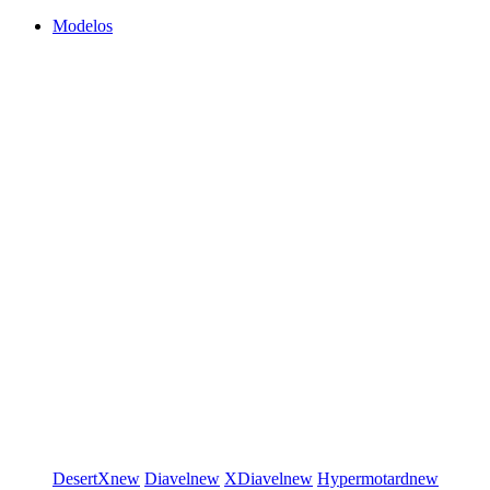
Modelos
DesertX
new
Diavel
new
XDiavel
new
Hypermotard
new