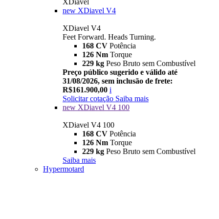
XDiavel
new
XDiavel V4
XDiavel V4
Feet Forward. Heads Turning.
168 CV
Potência
126 Nm
Torque
229 kg
Peso Bruto sem Combustível
Preço público sugerido e válido até
31/08/2026, sem inclusão de frete:
R$161.900,00
i
Solicitar cotação
Saiba mais
new
XDiavel V4 100
XDiavel V4 100
168 CV
Potência
126 Nm
Torque
229 kg
Peso Bruto sem Combustível
Saiba mais
Hypermotard