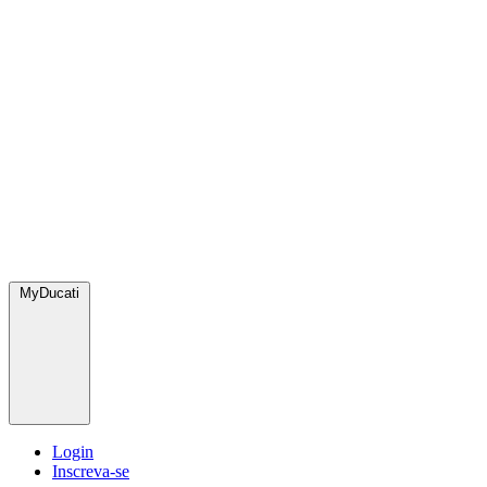
MyDucati
Login
Inscreva-se