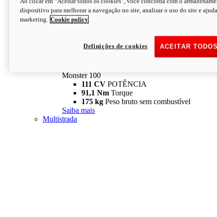
Ao clicar em “Aceitar todos os cookies”, você concorda com o armazename
dispositivo para melhorar a navegação no site, analisar o uso do site e ajud
marketing.
Cookie policy
Definições de cookies
ACEITAR TODO
Monster
new
Monster 100
Monster 100
111 CV
POTÊNCIA
91,1 Nm
Torque
175 kg
Peso bruto sem combustível
Saiba mais
Multistrada