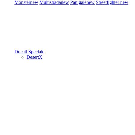
Monster
new
Multistrada
new
Panigale
new
Streetfighter
new
Ducati Speciale
DesertX