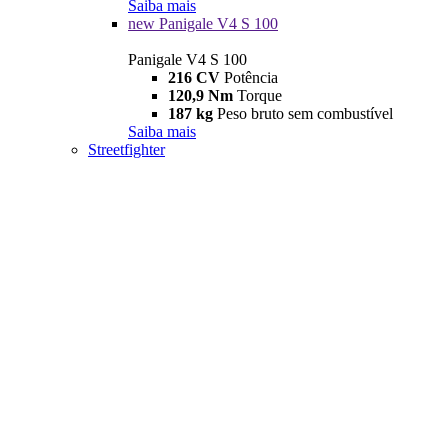
Saiba mais
new
Panigale V4 S 100
Panigale V4 S 100
216 CV
Potência
120,9 Nm
Torque
187 kg
Peso bruto sem combustível
Saiba mais
Streetfighter