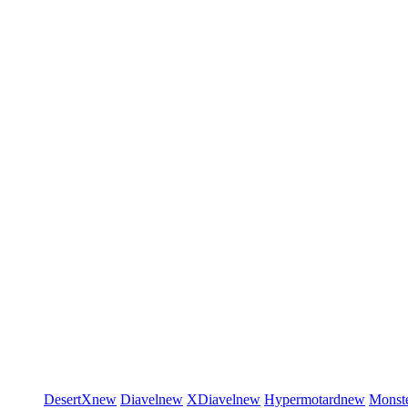
DesertX
new
Diavel
new
XDiavel
new
Hypermotard
new
Monst