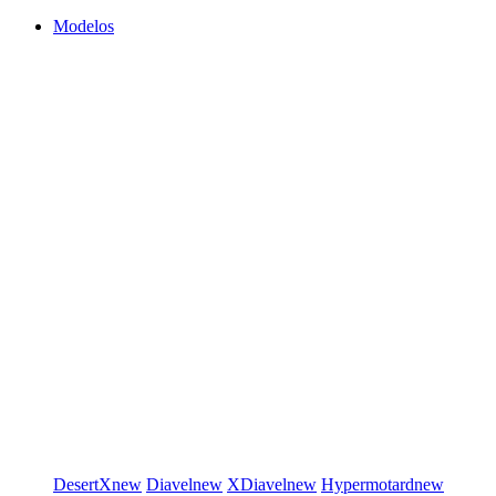
Modelos
DesertX
new
Diavel
new
XDiavel
new
Hypermotard
new