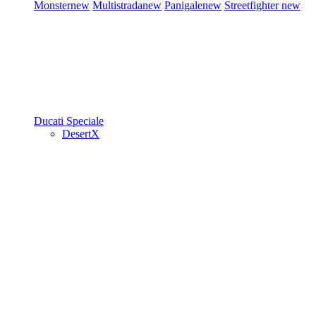
Monster
new
Multistrada
new
Panigale
new
Streetfighter
new
Ducati Speciale
DesertX