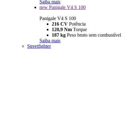
Saiba mais
new
Panigale V4 S 100
Panigale V4 S 100
216 CV
Potência
120,9 Nm
Torque
187 kg
Peso bruto sem combustível
Saiba mais
Streetfighter