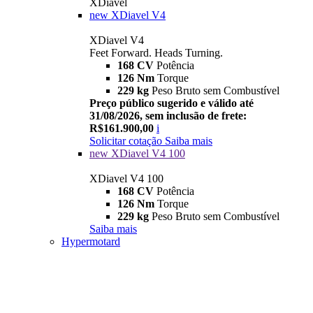
XDiavel
new
XDiavel V4
XDiavel V4
Feet Forward. Heads Turning.
168 CV
Potência
126 Nm
Torque
229 kg
Peso Bruto sem Combustível
Preço público sugerido e válido até
31/08/2026, sem inclusão de frete:
R$161.900,00
i
Solicitar cotação
Saiba mais
new
XDiavel V4 100
XDiavel V4 100
168 CV
Potência
126 Nm
Torque
229 kg
Peso Bruto sem Combustível
Saiba mais
Hypermotard