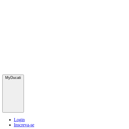
MyDucati
Login
Inscreva-se