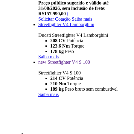
Preço público sugerido e válido até
31/08/2026, sem inclusão de frete:
R$157.990,00
i
Solicitar Cotação
Saiba mais
Streetfighter V4 Lamborghini
Ducati Streetfighter V4 Lamborghini
208 CV
Potência
123,6 Nm
Torque
178 kg
Peso
Saiba mais
new
Streetfighter V4 S 100
Streetfighter V4 S 100
214 CV
Potência
210 Nm
Torque
189 kg
Peso bruto sem combustível
Saiba mais