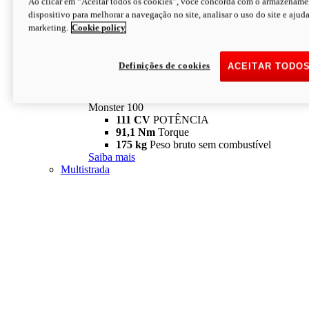
Ao clicar em “Aceitar todos os cookies”, você concorda com o armazename
dispositivo para melhorar a navegação no site, analisar o uso do site e ajud
marketing.
Cookie policy
Definições de cookies
ACEITAR TODO
Monster
new
Monster 100
Monster 100
111 CV
POTÊNCIA
91,1 Nm
Torque
175 kg
Peso bruto sem combustível
Saiba mais
Multistrada