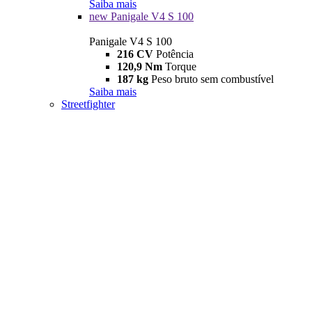
Saiba mais
new
Panigale V4 S 100
Panigale V4 S 100
216 CV
Potência
120,9 Nm
Torque
187 kg
Peso bruto sem combustível
Saiba mais
Streetfighter