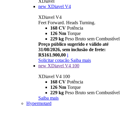
XDiavel
new
XDiavel V4
XDiavel V4
Feet Forward. Heads Turning.
168 CV
Potência
126 Nm
Torque
229 kg
Peso Bruto sem Combustível
Preço público sugerido e válido até
31/08/2026, sem inclusão de frete:
R$161.900,00
i
Solicitar cotação
Saiba mais
new
XDiavel V4 100
XDiavel V4 100
168 CV
Potência
126 Nm
Torque
229 kg
Peso Bruto sem Combustível
Saiba mais
Hypermotard