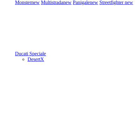
Monster
new
Multistrada
new
Panigale
new
Streetfighter
new
Ducati Speciale
DesertX