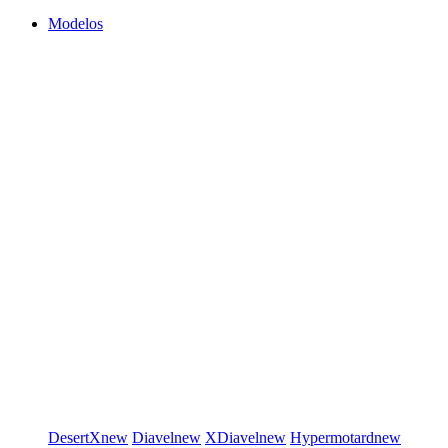
Modelos
DesertX
new
Diavel
new
XDiavel
new
Hypermotard
new