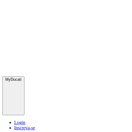
MyDucati
Login
Inscreva-se