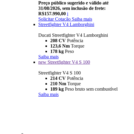
Preço público sugerido e válido até
31/08/2026, sem inclusão de frete:
R$157.990,00
i
Solicitar Cotação
Saiba mais
Streetfighter V4 Lamborghini
Ducati Streetfighter V4 Lamborghini
208 CV
Potência
123,6 Nm
Torque
178 kg
Peso
Saiba mais
new
Streetfighter V4 S 100
Streetfighter V4 S 100
214 CV
Potência
210 Nm
Torque
189 kg
Peso bruto sem combustível
Saiba mais