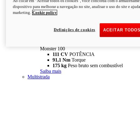
Ao clicar em “Aceitar todos os cookies”, você concorda com o armazename
dispositivo para melhorar a navegação no site, analisar o uso do site e ajud
marketing.
Cookie policy
Definições de cookies
ACEITAR TODO
Monster
new
Monster 100
Monster 100
111 CV
POTÊNCIA
91,1 Nm
Torque
175 kg
Peso bruto sem combustível
Saiba mais
Multistrada