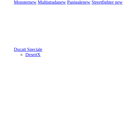
Monster
new
Multistrada
new
Panigale
new
Streetfighter
new
Ducati Speciale
DesertX