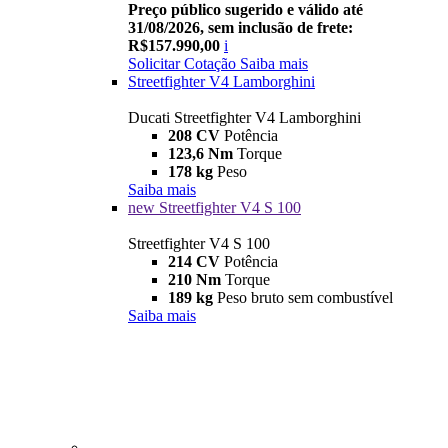
Preço público sugerido e válido até
31/08/2026, sem inclusão de frete:
R$157.990,00
i
Solicitar Cotação
Saiba mais
Streetfighter V4 Lamborghini
Ducati Streetfighter V4 Lamborghini
208 CV
Potência
123,6 Nm
Torque
178 kg
Peso
Saiba mais
new
Streetfighter V4 S 100
Streetfighter V4 S 100
214 CV
Potência
210 Nm
Torque
189 kg
Peso bruto sem combustível
Saiba mais