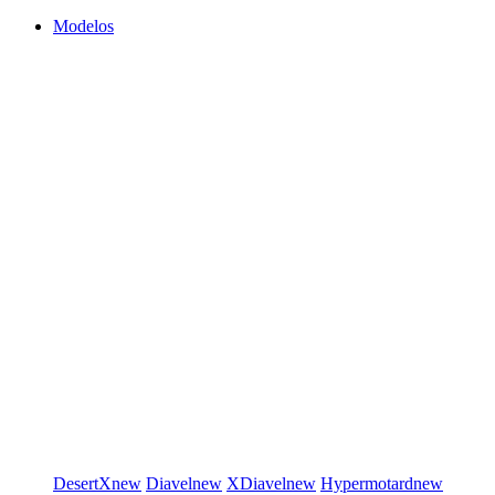
Modelos
DesertX
new
Diavel
new
XDiavel
new
Hypermotard
new