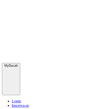
MyDucati
Login
Inscreva-se