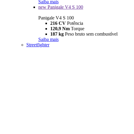
Saiba mais
new
Panigale V4 S 100
Panigale V4 S 100
216 CV
Potência
120,9 Nm
Torque
187 kg
Peso bruto sem combustível
Saiba mais
Streetfighter