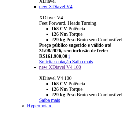
XDiavel
new
XDiavel V4
XDiavel V4
Feet Forward. Heads Turning.
168 CV
Potência
126 Nm
Torque
229 kg
Peso Bruto sem Combustível
Preço público sugerido e válido até
31/08/2026, sem inclusão de frete:
R$161.900,00
i
Solicitar cotação
Saiba mais
new
XDiavel V4 100
XDiavel V4 100
168 CV
Potência
126 Nm
Torque
229 kg
Peso Bruto sem Combustível
Saiba mais
Hypermotard