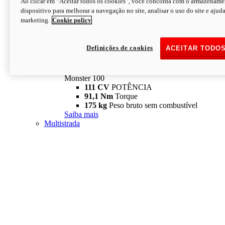
Ao clicar em “Aceitar todos os cookies”, você concorda com o armazename
dispositivo para melhorar a navegação no site, analisar o uso do site e ajud
marketing.
Cookie policy
Definições de cookies
ACEITAR TODO
Monster
new
Monster 100
Monster 100
111 CV
POTÊNCIA
91,1 Nm
Torque
175 kg
Peso bruto sem combustível
Saiba mais
Multistrada