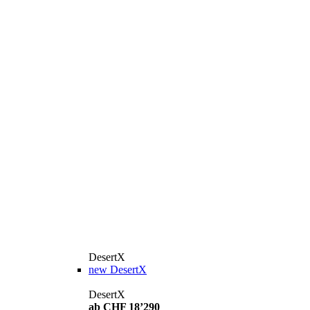
DesertX
new
DesertX
DesertX
ab CHF 18’290