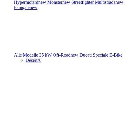
Hypermotard
new
Monster
new
Streetfighter
Multistrada
new
Panigale
new
Alle Modelle
35 kW
Off-Road
new
Ducati Speciale
E-Bike
DesertX