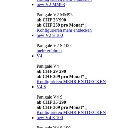
new
V2 MM93
Panigale V2 MM93
ab CHF 23´990
ab CHF 259 pro Monat*
i
Konfigurieren
mehr entdecken
new
V2 S 100
Panigale V2 S 100
mehr erfahren
V4
Panigale V4
ab CHF 29´290
ab CHF 309 pro Monat*
i
Konfigurieren
MEHR ENTDECKEN
V4 S
Panigale V4 S
ab CHF 35´290
ab CHF 369 pro Monat*
i
Konfigurieren
MEHR ENTDECKEN
new
V4 S 100
Panigale V4 S 100