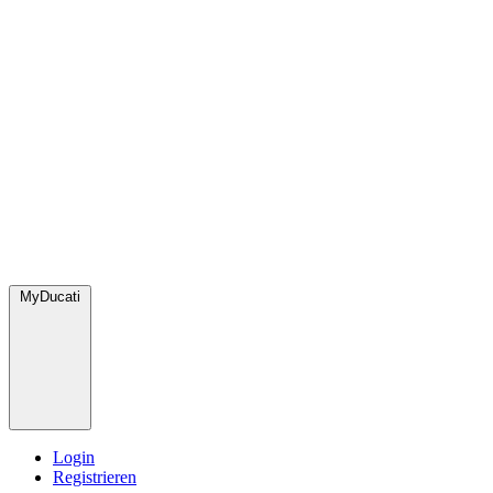
MyDucati
Login
Registrieren