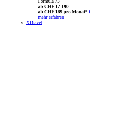
Formula 73
ab CHF 17´190
ab CHF 189 pro Monat*
i
mehr erfahren
XDiavel