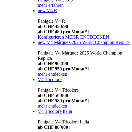
mehr erfahren
new
V4 R
Panigale V4 R
ab CHF 45´690
ab CHF 489 pro Monat*
i
Konfigurieren
MEHR ENTDECKEN
new
V4 Márquez 2025 World Champion Replica
Panigale V4 Márquez 2025 World Champion
Replica
ab CHF 90´390
ab CHF 959 pro Monat*
i
mehr entdecken
V4 Tricolore
Panigale V4 Tricolore
ab CHF 56´000
ab CHF 589 pro Monat*
i
mehr entdecken
V4 Tricolore Italia
Panigale V4 Tricolore Italia
ab CHF 88´000
i