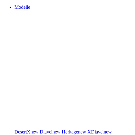
Modelle
DesertX
new
Diavel
new
Heritage
new
XDiavel
new