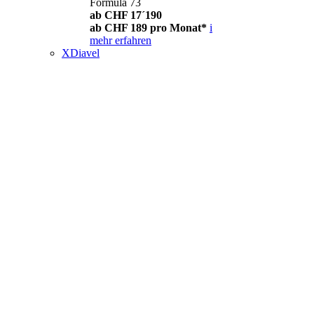
Formula 73
ab CHF 17´190
ab CHF 189 pro Monat*
i
mehr erfahren
XDiavel