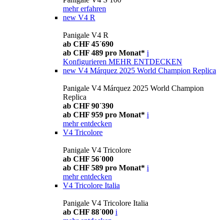
mehr erfahren
new
V4 R
Panigale V4 R
ab CHF 45´690
ab CHF 489 pro Monat*
i
Konfigurieren
MEHR ENTDECKEN
new
V4 Márquez 2025 World Champion Replica
Panigale V4 Márquez 2025 World Champion
Replica
ab CHF 90´390
ab CHF 959 pro Monat*
i
mehr entdecken
V4 Tricolore
Panigale V4 Tricolore
ab CHF 56´000
ab CHF 589 pro Monat*
i
mehr entdecken
V4 Tricolore Italia
Panigale V4 Tricolore Italia
ab CHF 88´000
i