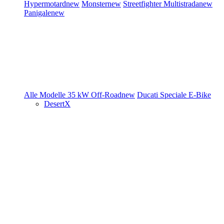
Hypermotard
new
Monster
new
Streetfighter
Multistrada
new
Panigale
new
Alle Modelle
35 kW
Off-Road
new
Ducati Speciale
E-Bike
DesertX