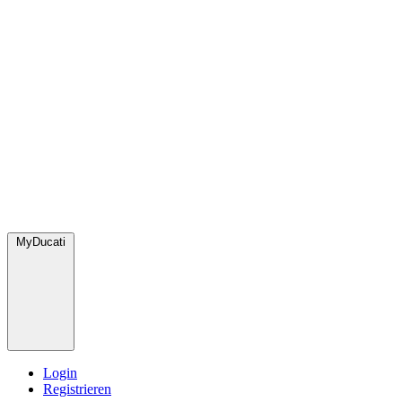
MyDucati
Login
Registrieren