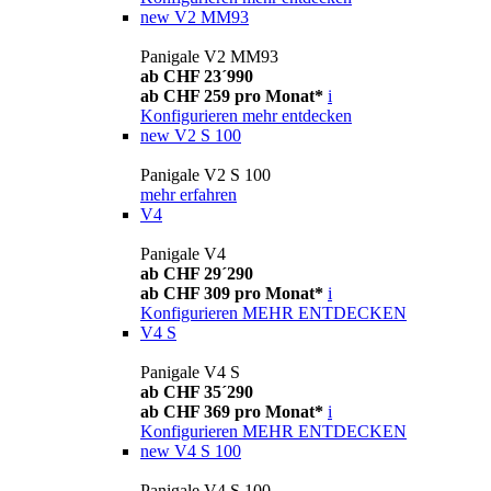
new
V2 MM93
Panigale V2 MM93
ab CHF 23´990
ab CHF 259 pro Monat*
i
Konfigurieren
mehr entdecken
new
V2 S 100
Panigale V2 S 100
mehr erfahren
V4
Panigale V4
ab CHF 29´290
ab CHF 309 pro Monat*
i
Konfigurieren
MEHR ENTDECKEN
V4 S
Panigale V4 S
ab CHF 35´290
ab CHF 369 pro Monat*
i
Konfigurieren
MEHR ENTDECKEN
new
V4 S 100
Panigale V4 S 100