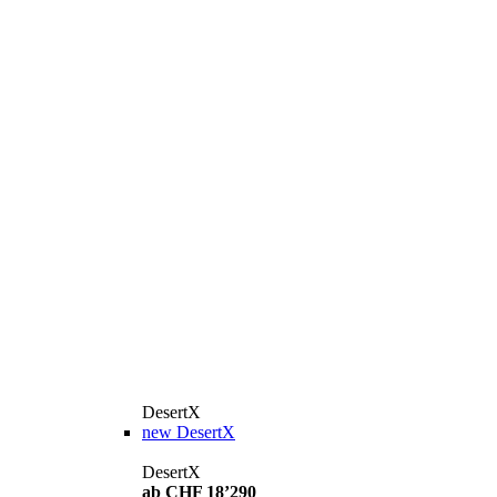
DesertX
new
DesertX
DesertX
ab CHF 18’290