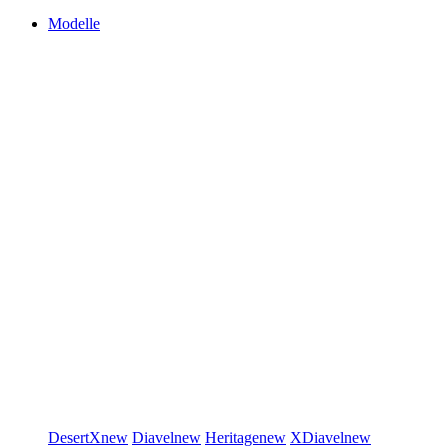
Modelle
DesertX
new
Diavel
new
Heritage
new
XDiavel
new