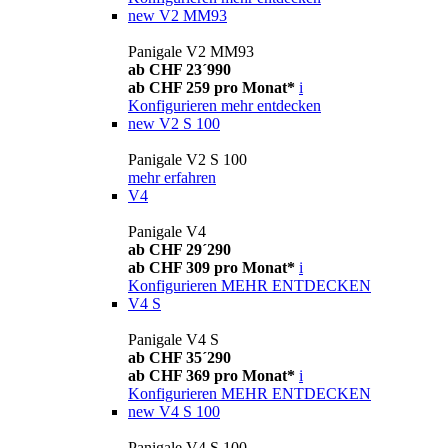
new
V2 MM93
Panigale V2 MM93
ab CHF 23´990
ab CHF 259 pro Monat*
i
Konfigurieren
mehr entdecken
new
V2 S 100
Panigale V2 S 100
mehr erfahren
V4
Panigale V4
ab CHF 29´290
ab CHF 309 pro Monat*
i
Konfigurieren
MEHR ENTDECKEN
V4 S
Panigale V4 S
ab CHF 35´290
ab CHF 369 pro Monat*
i
Konfigurieren
MEHR ENTDECKEN
new
V4 S 100
Panigale V4 S 100