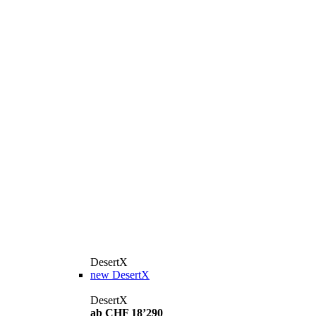
DesertX
new
DesertX
DesertX
ab CHF 18’290