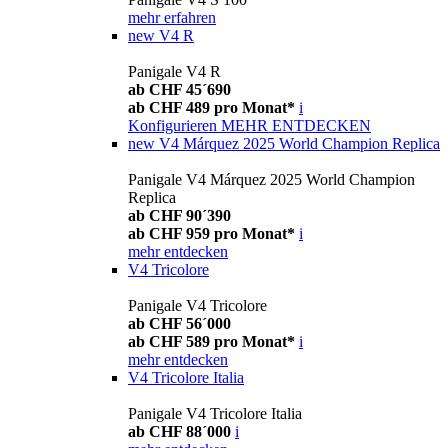
mehr erfahren
new
V4 R
Panigale V4 R
ab CHF 45´690
ab CHF 489 pro Monat*
i
Konfigurieren
MEHR ENTDECKEN
new
V4 Márquez 2025 World Champion Replica
Panigale V4 Márquez 2025 World Champion
Replica
ab CHF 90´390
ab CHF 959 pro Monat*
i
mehr entdecken
V4 Tricolore
Panigale V4 Tricolore
ab CHF 56´000
ab CHF 589 pro Monat*
i
mehr entdecken
V4 Tricolore Italia
Panigale V4 Tricolore Italia
ab CHF 88´000
i