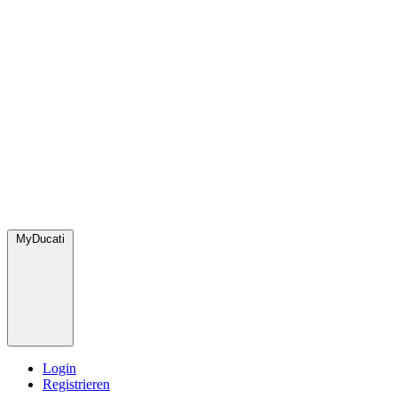
MyDucati
Login
Registrieren