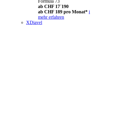
Formula 73
ab CHF 17´190
ab CHF 189 pro Monat*
i
mehr erfahren
XDiavel