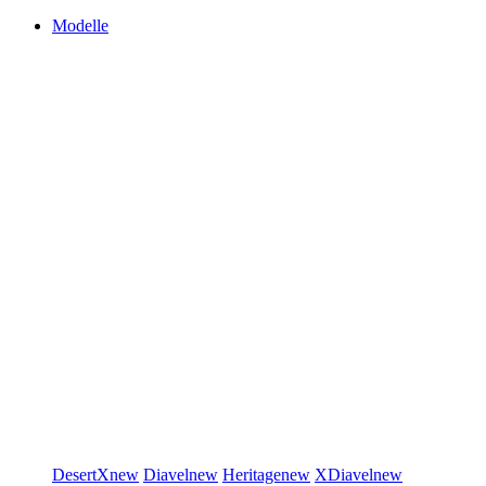
Modelle
DesertX
new
Diavel
new
Heritage
new
XDiavel
new