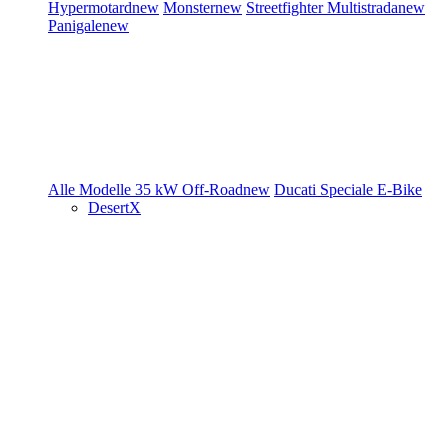
Hypermotard
new
Monster
new
Streetfighter
Multistrada
new
Panigale
new
Alle Modelle
35 kW
Off-Road
new
Ducati Speciale
E-Bike
DesertX