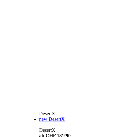
DesertX
new
DesertX
DesertX
ab CHF 18’290