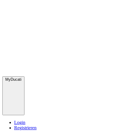
MyDucati
Login
Registrieren