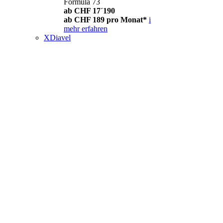
Formula 73
ab CHF 17´190
ab CHF 189 pro Monat*
i
mehr erfahren
XDiavel