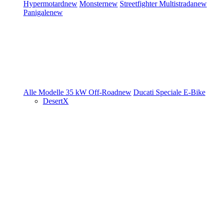
Hypermotard
new
Monster
new
Streetfighter
Multistrada
new
Panigale
new
Alle Modelle
35 kW
Off-Road
new
Ducati Speciale
E-Bike
DesertX