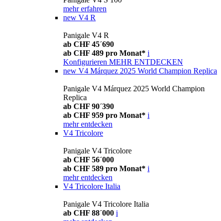
mehr erfahren
new
V4 R
Panigale V4 R
ab CHF 45´690
ab CHF 489 pro Monat*
i
Konfigurieren
MEHR ENTDECKEN
new
V4 Márquez 2025 World Champion Replica
Panigale V4 Márquez 2025 World Champion
Replica
ab CHF 90´390
ab CHF 959 pro Monat*
i
mehr entdecken
V4 Tricolore
Panigale V4 Tricolore
ab CHF 56´000
ab CHF 589 pro Monat*
i
mehr entdecken
V4 Tricolore Italia
Panigale V4 Tricolore Italia
ab CHF 88´000
i