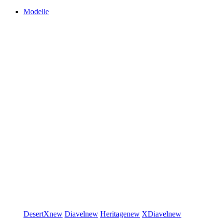
Modelle
DesertX
new
Diavel
new
Heritage
new
XDiavel
new