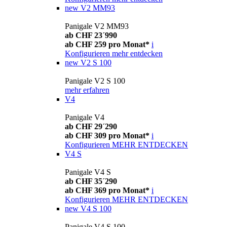
new
V2 MM93
Panigale V2 MM93
ab CHF 23´990
ab CHF 259 pro Monat*
i
Konfigurieren
mehr entdecken
new
V2 S 100
Panigale V2 S 100
mehr erfahren
V4
Panigale V4
ab CHF 29´290
ab CHF 309 pro Monat*
i
Konfigurieren
MEHR ENTDECKEN
V4 S
Panigale V4 S
ab CHF 35´290
ab CHF 369 pro Monat*
i
Konfigurieren
MEHR ENTDECKEN
new
V4 S 100
Panigale V4 S 100