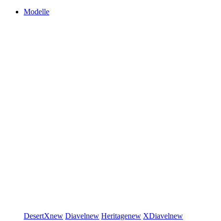
Modelle
DesertX
new
Diavel
new
Heritage
new
XDiavel
new