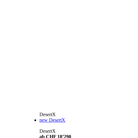
DesertX
new
DesertX
DesertX
ab CHF 18’290