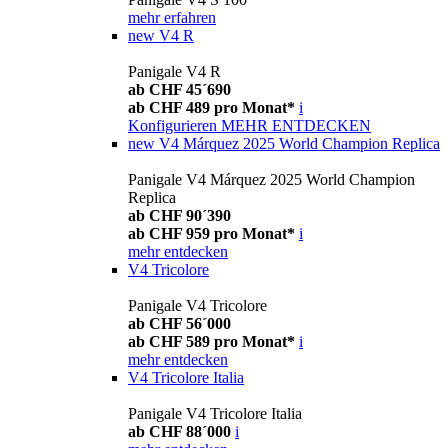
mehr erfahren
new
V4 R
Panigale V4 R
ab CHF 45´690
ab CHF 489 pro Monat*
i
Konfigurieren
MEHR ENTDECKEN
new
V4 Márquez 2025 World Champion Replica
Panigale V4 Márquez 2025 World Champion
Replica
ab CHF 90´390
ab CHF 959 pro Monat*
i
mehr entdecken
V4 Tricolore
Panigale V4 Tricolore
ab CHF 56´000
ab CHF 589 pro Monat*
i
mehr entdecken
V4 Tricolore Italia
Panigale V4 Tricolore Italia
ab CHF 88´000
i