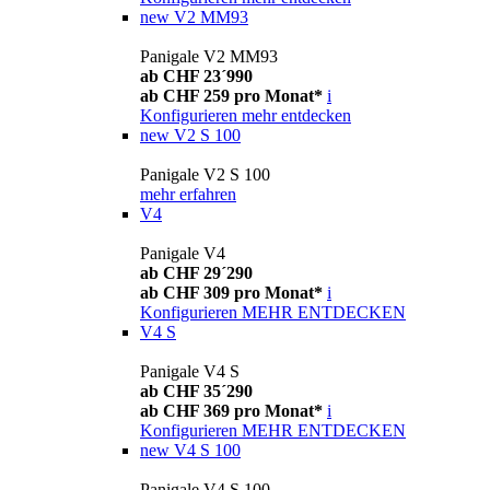
new
V2 MM93
Panigale V2 MM93
ab CHF 23´990
ab CHF 259 pro Monat*
i
Konfigurieren
mehr entdecken
new
V2 S 100
Panigale V2 S 100
mehr erfahren
V4
Panigale V4
ab CHF 29´290
ab CHF 309 pro Monat*
i
Konfigurieren
MEHR ENTDECKEN
V4 S
Panigale V4 S
ab CHF 35´290
ab CHF 369 pro Monat*
i
Konfigurieren
MEHR ENTDECKEN
new
V4 S 100
Panigale V4 S 100