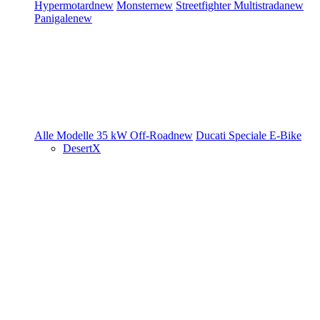
Hypermotard
new
Monster
new
Streetfighter
Multistrada
new
Panigale
new
Alle Modelle
35 kW
Off-Road
new
Ducati Speciale
E-Bike
DesertX