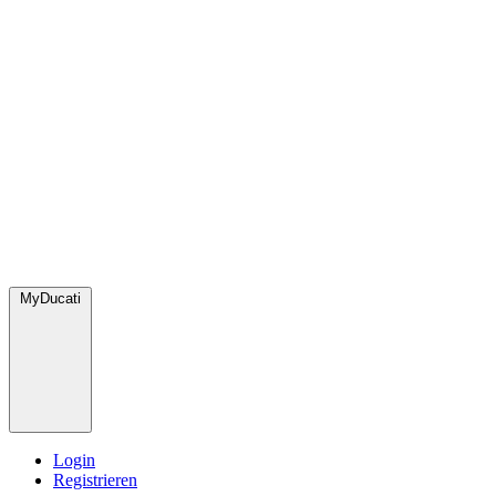
MyDucati
Login
Registrieren