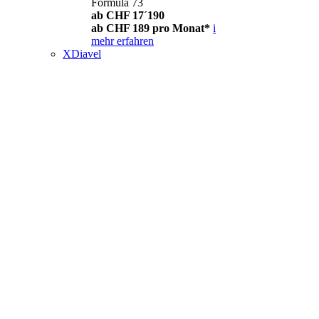
Formula 73
ab CHF 17´190
ab CHF 189 pro Monat*
i
mehr erfahren
XDiavel