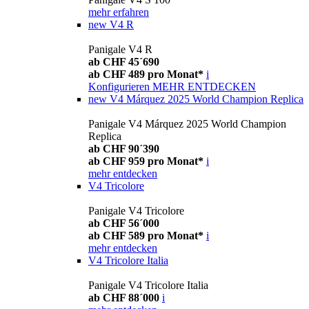
mehr erfahren
new
V4 R
Panigale V4 R
ab CHF 45´690
ab CHF 489 pro Monat*
i
Konfigurieren
MEHR ENTDECKEN
new
V4 Márquez 2025 World Champion Replica
Panigale V4 Márquez 2025 World Champion
Replica
ab CHF 90´390
ab CHF 959 pro Monat*
i
mehr entdecken
V4 Tricolore
Panigale V4 Tricolore
ab CHF 56´000
ab CHF 589 pro Monat*
i
mehr entdecken
V4 Tricolore Italia
Panigale V4 Tricolore Italia
ab CHF 88´000
i