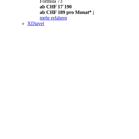
Formula 73
ab CHF 17´190
ab CHF 189 pro Monat*
i
mehr erfahren
XDiavel