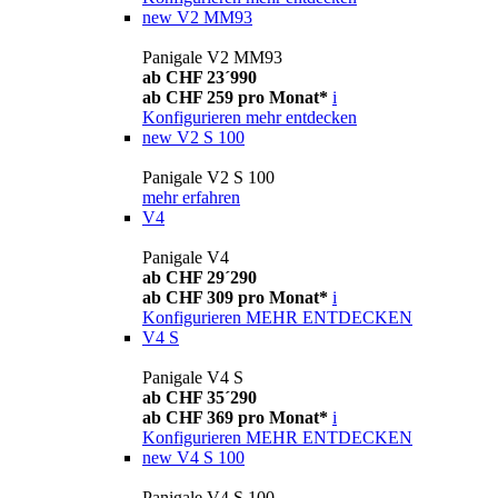
new
V2 MM93
Panigale V2 MM93
ab CHF 23´990
ab CHF 259 pro Monat*
i
Konfigurieren
mehr entdecken
new
V2 S 100
Panigale V2 S 100
mehr erfahren
V4
Panigale V4
ab CHF 29´290
ab CHF 309 pro Monat*
i
Konfigurieren
MEHR ENTDECKEN
V4 S
Panigale V4 S
ab CHF 35´290
ab CHF 369 pro Monat*
i
Konfigurieren
MEHR ENTDECKEN
new
V4 S 100
Panigale V4 S 100