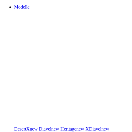
Modelle
DesertX
new
Diavel
new
Heritage
new
XDiavel
new