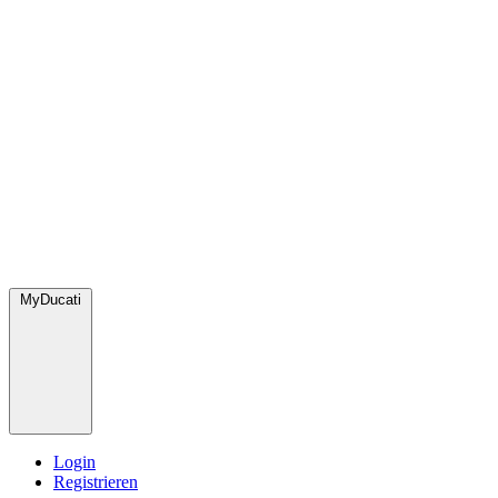
MyDucati
Login
Registrieren