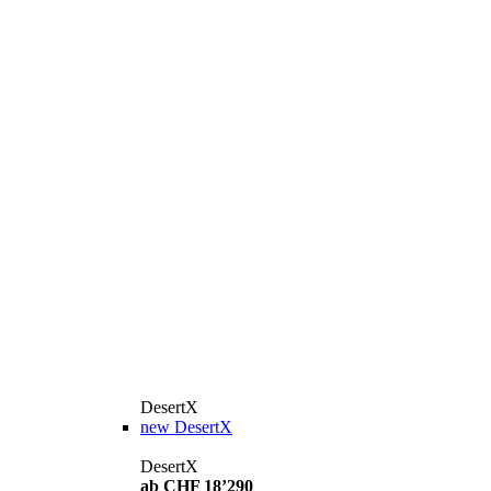
DesertX
new
DesertX
DesertX
ab CHF 18’290