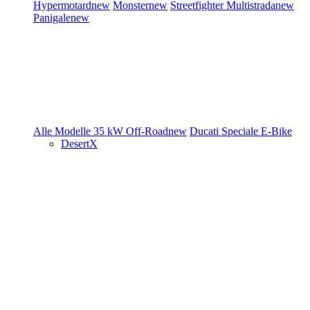
Hypermotard
new
Monster
new
Streetfighter
Multistrada
new
Panigale
new
Alle Modelle
35 kW
Off-Road
new
Ducati Speciale
E-Bike
DesertX