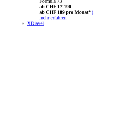
Formula 73
ab CHF 17´190
ab CHF 189 pro Monat*
i
mehr erfahren
XDiavel