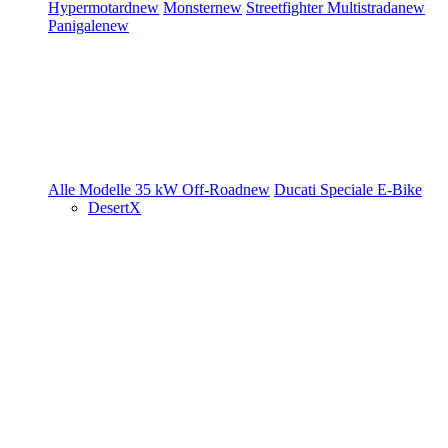
Hypermotard
new
Monster
new
Streetfighter
Multistrada
new
Panigale
new
Alle Modelle
35 kW
Off-Road
new
Ducati Speciale
E-Bike
DesertX