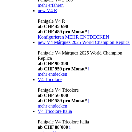
mehr erfahren
new
V4 R
Panigale V4 R
ab CHF 45´690
ab CHF 489 pro Monat*
i
Konfigurieren
MEHR ENTDECKEN
new
V4 Márquez 2025 World Champion Replica
Panigale V4 Márquez 2025 World Champion
Replica
ab CHF 90´390
ab CHF 959 pro Monat*
i
mehr entdecken
V4 Tricolore
Panigale V4 Tricolore
ab CHF 56´000
ab CHF 589 pro Monat*
i
mehr entdecken
V4 Tricolore Italia
Panigale V4 Tricolore Italia
ab CHF 88´000
i