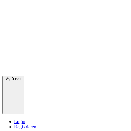
MyDucati
Login
Registrieren