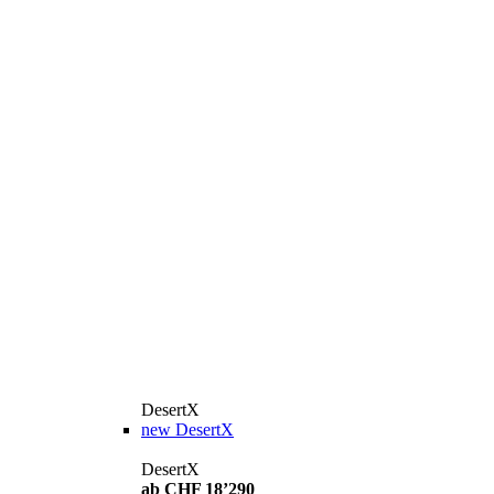
DesertX
new
DesertX
DesertX
ab CHF 18’290