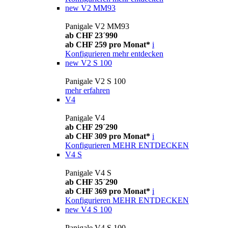
new
V2 MM93
Panigale V2 MM93
ab CHF 23´990
ab CHF 259 pro Monat*
i
Konfigurieren
mehr entdecken
new
V2 S 100
Panigale V2 S 100
mehr erfahren
V4
Panigale V4
ab CHF 29´290
ab CHF 309 pro Monat*
i
Konfigurieren
MEHR ENTDECKEN
V4 S
Panigale V4 S
ab CHF 35´290
ab CHF 369 pro Monat*
i
Konfigurieren
MEHR ENTDECKEN
new
V4 S 100
Panigale V4 S 100