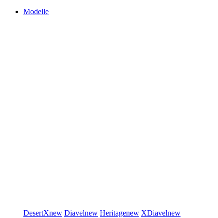
Modelle
DesertX
new
Diavel
new
Heritage
new
XDiavel
new