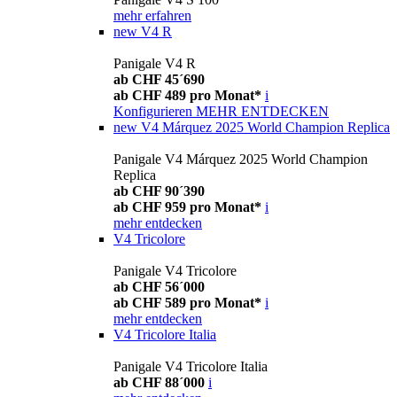
mehr erfahren
new
V4 R
Panigale V4 R
ab CHF 45´690
ab CHF 489 pro Monat*
i
Konfigurieren
MEHR ENTDECKEN
new
V4 Márquez 2025 World Champion Replica
Panigale V4 Márquez 2025 World Champion
Replica
ab CHF 90´390
ab CHF 959 pro Monat*
i
mehr entdecken
V4 Tricolore
Panigale V4 Tricolore
ab CHF 56´000
ab CHF 589 pro Monat*
i
mehr entdecken
V4 Tricolore Italia
Panigale V4 Tricolore Italia
ab CHF 88´000
i