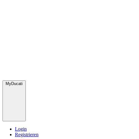
MyDucati
Login
Registrieren