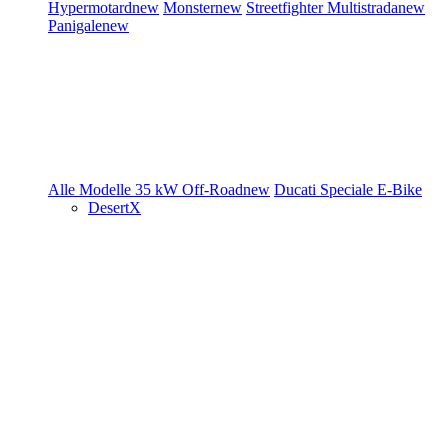
Hypermotard
new
Monster
new
Streetfighter
Multistrada
new
Panigale
new
Alle Modelle
35 kW
Off-Road
new
Ducati Speciale
E-Bike
DesertX