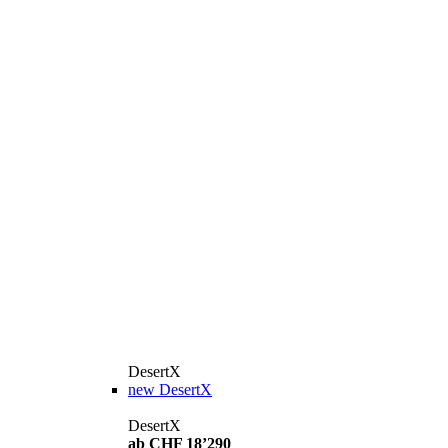
DesertX
new
DesertX
DesertX
ab CHF 18’290