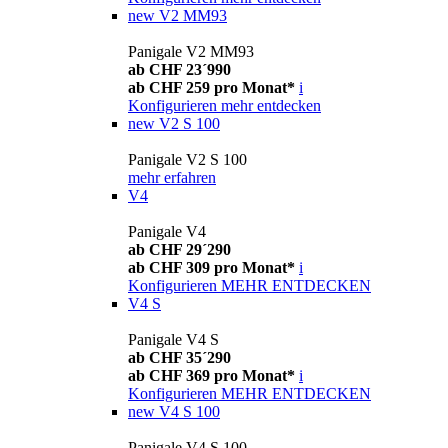
new
V2 MM93
Panigale V2 MM93
ab CHF 23´990
ab CHF 259 pro Monat*
i
Konfigurieren
mehr entdecken
new
V2 S 100
Panigale V2 S 100
mehr erfahren
V4
Panigale V4
ab CHF 29´290
ab CHF 309 pro Monat*
i
Konfigurieren
MEHR ENTDECKEN
V4 S
Panigale V4 S
ab CHF 35´290
ab CHF 369 pro Monat*
i
Konfigurieren
MEHR ENTDECKEN
new
V4 S 100
Panigale V4 S 100