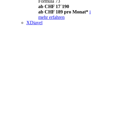
Formula 73
ab CHF 17´190
ab CHF 189 pro Monat*
i
mehr erfahren
XDiavel