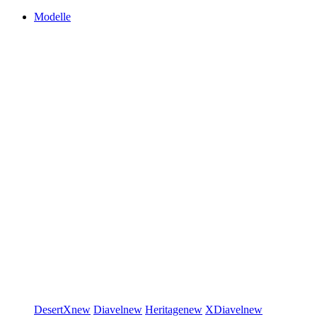
Modelle
DesertX
new
Diavel
new
Heritage
new
XDiavel
new