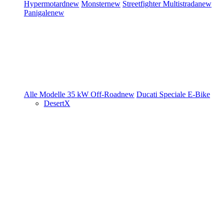
Hypermotard
new
Monster
new
Streetfighter
Multistrada
new
Panigale
new
Alle Modelle
35 kW
Off-Road
new
Ducati Speciale
E-Bike
DesertX