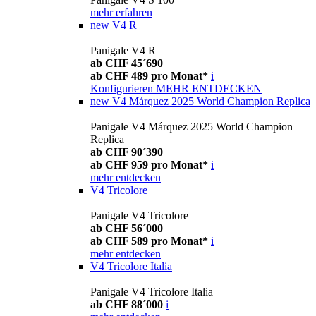
mehr erfahren
new
V4 R
Panigale V4 R
ab CHF 45´690
ab CHF 489 pro Monat*
i
Konfigurieren
MEHR ENTDECKEN
new
V4 Márquez 2025 World Champion Replica
Panigale V4 Márquez 2025 World Champion
Replica
ab CHF 90´390
ab CHF 959 pro Monat*
i
mehr entdecken
V4 Tricolore
Panigale V4 Tricolore
ab CHF 56´000
ab CHF 589 pro Monat*
i
mehr entdecken
V4 Tricolore Italia
Panigale V4 Tricolore Italia
ab CHF 88´000
i