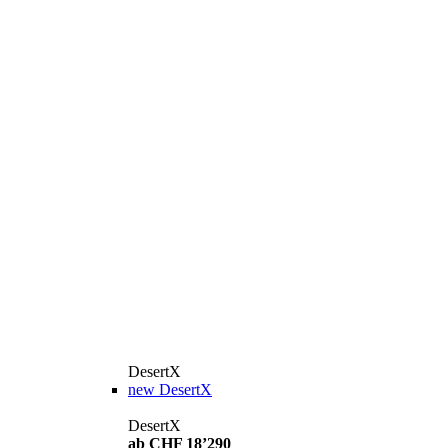
DesertX
new
DesertX
DesertX
ab CHF 18’290