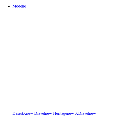
Modelle
DesertX
new
Diavel
new
Heritage
new
XDiavel
new