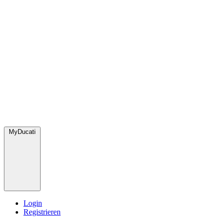
MyDucati
Login
Registrieren