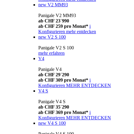
new
V2 MM93
Panigale V2 MM93
ab CHF 23´990
ab CHF 259 pro Monat*
i
Konfigurieren
mehr entdecken
new
V2 S 100
Panigale V2 S 100
mehr erfahren
V4
Panigale V4
ab CHF 29´290
ab CHF 309 pro Monat*
i
Konfigurieren
MEHR ENTDECKEN
V4 S
Panigale V4 S
ab CHF 35´290
ab CHF 369 pro Monat*
i
Konfigurieren
MEHR ENTDECKEN
new
V4 S 100
Panigale V4 S 100