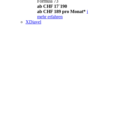
Formula 73
ab CHF 17´190
ab CHF 189 pro Monat*
i
mehr erfahren
XDiavel