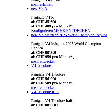
mehr erfahren
new
V4 R
Panigale V4 R
ab CHF 45´690
ab CHF 489 pro Monat*
i
Konfigurieren
MEHR ENTDECKEN
new
V4 Márquez 2025 World Champion Replica
Panigale V4 Márquez 2025 World Champion
Replica
ab CHF 90´390
ab CHF 959 pro Monat*
i
mehr entdecken
V4 Tricolore
Panigale V4 Tricolore
ab CHF 56´000
ab CHF 589 pro Monat*
i
mehr entdecken
V4 Tricolore Italia
Panigale V4 Tricolore Italia
ab CHF 88´000
i