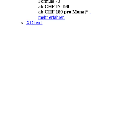
Formula 73
ab CHF 17´190
ab CHF 189 pro Monat*
i
mehr erfahren
XDiavel