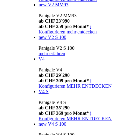
new
V2 MM93
Panigale V2 MM93
ab CHF 23´990
ab CHF 259 pro Monat*
i
Konfigurieren
mehr entdecken
new
V2 S 100
Panigale V2 S 100
mehr erfahren
V4
Panigale V4
ab CHF 29´290
ab CHF 309 pro Monat*
i
Konfigurieren
MEHR ENTDECKEN
V4 S
Panigale V4 S
ab CHF 35´290
ab CHF 369 pro Monat*
i
Konfigurieren
MEHR ENTDECKEN
new
V4 S 100
Panigale V4 S 100