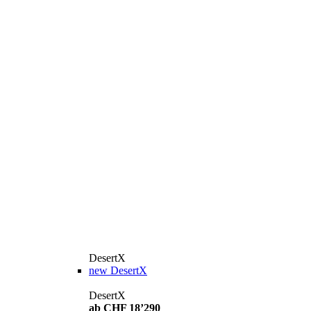
DesertX
new
DesertX
DesertX
ab CHF 18’290