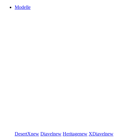
Modelle
DesertX
new
Diavel
new
Heritage
new
XDiavel
new