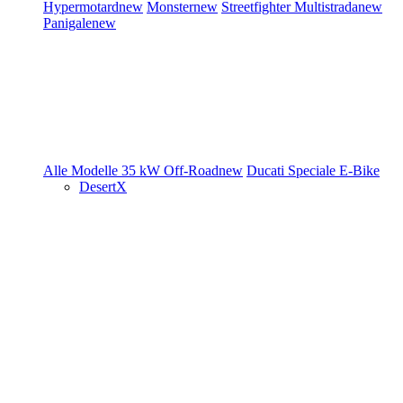
Hypermotard
new
Monster
new
Streetfighter
Multistrada
new
Panigale
new
Alle Modelle
35 kW
Off-Road
new
Ducati Speciale
E-Bike
DesertX