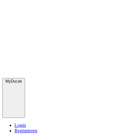
MyDucati
Login
Registrieren