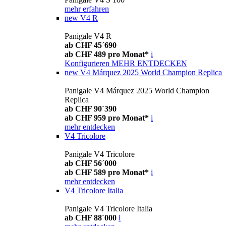
mehr erfahren
new
V4 R
Panigale V4 R
ab CHF 45´690
ab CHF 489 pro Monat*
i
Konfigurieren
MEHR ENTDECKEN
new
V4 Márquez 2025 World Champion Replica
Panigale V4 Márquez 2025 World Champion
Replica
ab CHF 90´390
ab CHF 959 pro Monat*
i
mehr entdecken
V4 Tricolore
Panigale V4 Tricolore
ab CHF 56´000
ab CHF 589 pro Monat*
i
mehr entdecken
V4 Tricolore Italia
Panigale V4 Tricolore Italia
ab CHF 88´000
i