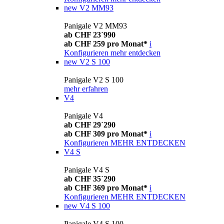
new
V2 MM93
Panigale V2 MM93
ab CHF 23´990
ab CHF 259 pro Monat*
i
Konfigurieren
mehr entdecken
new
V2 S 100
Panigale V2 S 100
mehr erfahren
V4
Panigale V4
ab CHF 29´290
ab CHF 309 pro Monat*
i
Konfigurieren
MEHR ENTDECKEN
V4 S
Panigale V4 S
ab CHF 35´290
ab CHF 369 pro Monat*
i
Konfigurieren
MEHR ENTDECKEN
new
V4 S 100
Panigale V4 S 100