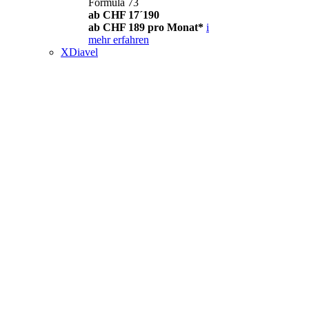
Formula 73
ab CHF 17´190
ab CHF 189 pro Monat*
i
mehr erfahren
XDiavel