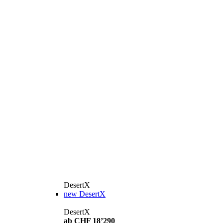
DesertX
new
DesertX
DesertX
ab CHF 18’290