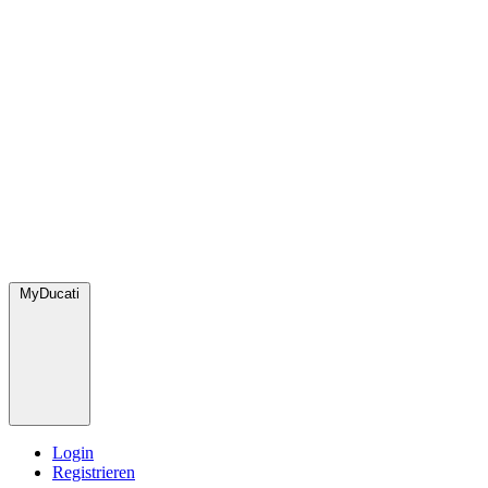
MyDucati
Login
Registrieren