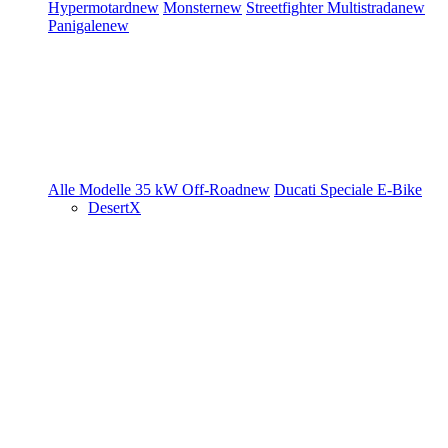
Hypermotard
new
Monster
new
Streetfighter
Multistrada
new
Panigale
new
Alle Modelle
35 kW
Off-Road
new
Ducati Speciale
E-Bike
DesertX