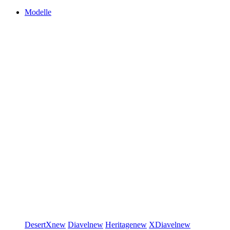
Modelle
DesertX
new
Diavel
new
Heritage
new
XDiavel
new