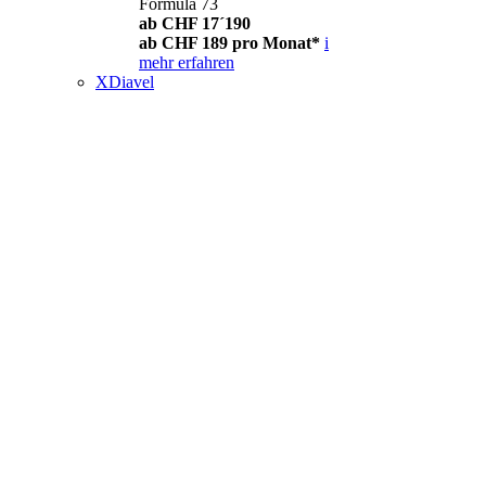
Formula 73
ab CHF 17´190
ab CHF 189 pro Monat*
i
mehr erfahren
XDiavel