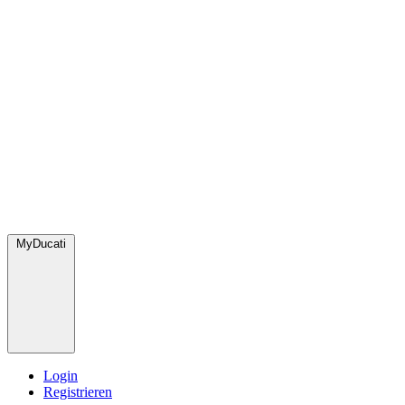
MyDucati
Login
Registrieren