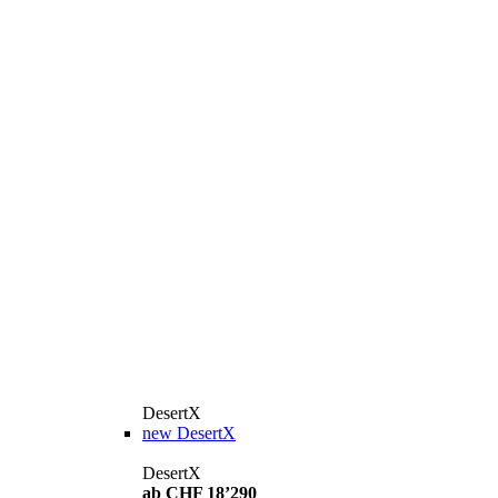
DesertX
new
DesertX
DesertX
ab CHF 18’290