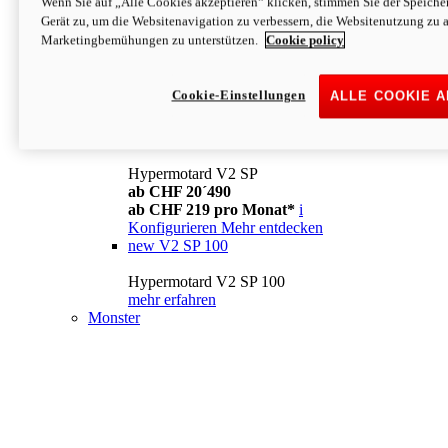
Wenn Sie auf „Alle Cookies akzeptieren“ klicken, stimmen Sie der Speich
Konfigurieren
Mehr entdecken
Gerät zu, um die Websitenavigation zu verbessern, die Websitenutzung zu 
new
V2
Marketingbemühungen zu unterstützen.
Cookie policy
Hypermotard V2
ab CHF 15´990
Cookie-Einstellungen
ALLE COOKIE 
ab CHF 169 pro Monat*
i
Konfigurieren
Mehr entdecken
new
V2 SP
Hypermotard V2 SP
ab CHF 20´490
ab CHF 219 pro Monat*
i
Konfigurieren
Mehr entdecken
new
V2 SP 100
Hypermotard V2 SP 100
mehr erfahren
Monster