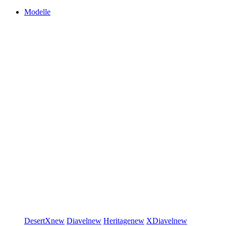
Modelle
DesertX
new
Diavel
new
Heritage
new
XDiavel
new