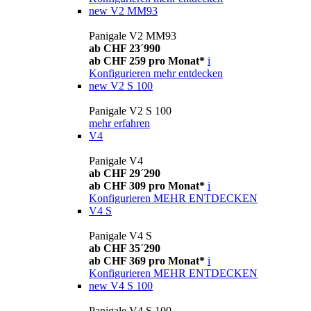
new
V2 MM93
Panigale V2 MM93
ab CHF 23´990
ab CHF 259 pro Monat*
i
Konfigurieren
mehr entdecken
new
V2 S 100
Panigale V2 S 100
mehr erfahren
V4
Panigale V4
ab CHF 29´290
ab CHF 309 pro Monat*
i
Konfigurieren
MEHR ENTDECKEN
V4 S
Panigale V4 S
ab CHF 35´290
ab CHF 369 pro Monat*
i
Konfigurieren
MEHR ENTDECKEN
new
V4 S 100
Panigale V4 S 100