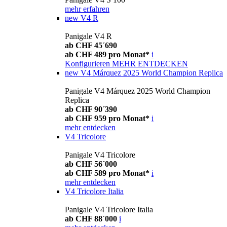
mehr erfahren
new
V4 R
Panigale V4 R
ab CHF 45´690
ab CHF 489 pro Monat*
i
Konfigurieren
MEHR ENTDECKEN
new
V4 Márquez 2025 World Champion Replica
Panigale V4 Márquez 2025 World Champion
Replica
ab CHF 90´390
ab CHF 959 pro Monat*
i
mehr entdecken
V4 Tricolore
Panigale V4 Tricolore
ab CHF 56´000
ab CHF 589 pro Monat*
i
mehr entdecken
V4 Tricolore Italia
Panigale V4 Tricolore Italia
ab CHF 88´000
i