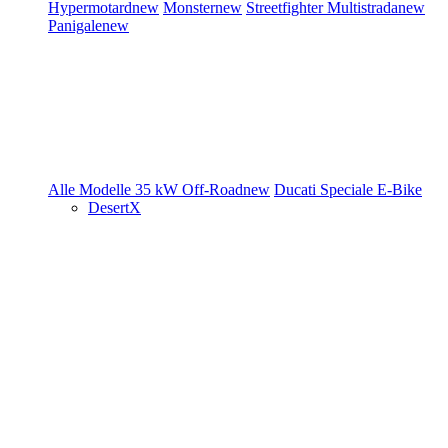
Hypermotard
new
Monster
new
Streetfighter
Multistrada
new
Panigale
new
Alle Modelle
35 kW
Off-Road
new
Ducati Speciale
E-Bike
DesertX