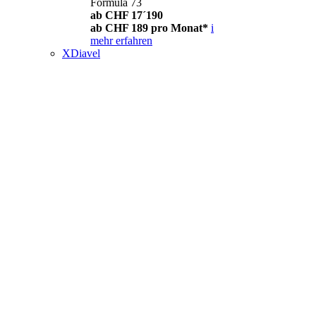
Formula 73
ab CHF 17´190
ab CHF 189 pro Monat*
i
mehr erfahren
XDiavel