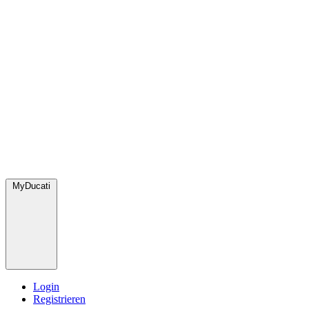
MyDucati
Login
Registrieren