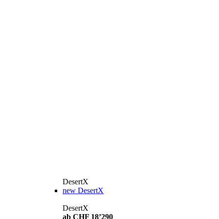
DesertX
new
DesertX
DesertX
ab CHF 18’290