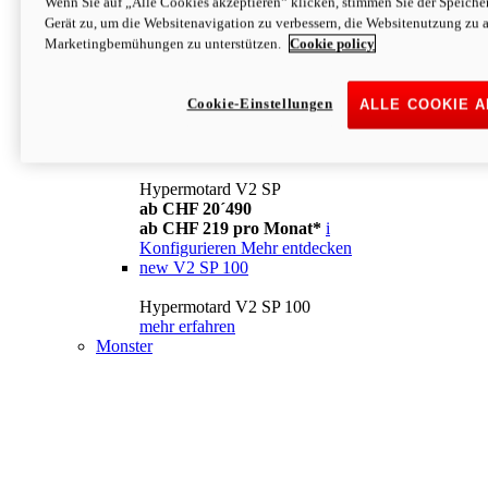
Wenn Sie auf „Alle Cookies akzeptieren“ klicken, stimmen Sie der Speich
Konfigurieren
Mehr entdecken
Gerät zu, um die Websitenavigation zu verbessern, die Websitenutzung zu 
new
V2
Marketingbemühungen zu unterstützen.
Cookie policy
Hypermotard V2
ab CHF 15´990
Cookie-Einstellungen
ALLE COOKIE 
ab CHF 169 pro Monat*
i
Konfigurieren
Mehr entdecken
new
V2 SP
Hypermotard V2 SP
ab CHF 20´490
ab CHF 219 pro Monat*
i
Konfigurieren
Mehr entdecken
new
V2 SP 100
Hypermotard V2 SP 100
mehr erfahren
Monster