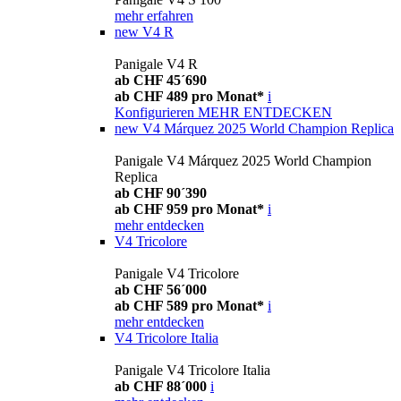
mehr erfahren
new
V4 R
Panigale V4 R
ab CHF 45´690
ab CHF 489 pro Monat*
i
Konfigurieren
MEHR ENTDECKEN
new
V4 Márquez 2025 World Champion Replica
Panigale V4 Márquez 2025 World Champion
Replica
ab CHF 90´390
ab CHF 959 pro Monat*
i
mehr entdecken
V4 Tricolore
Panigale V4 Tricolore
ab CHF 56´000
ab CHF 589 pro Monat*
i
mehr entdecken
V4 Tricolore Italia
Panigale V4 Tricolore Italia
ab CHF 88´000
i