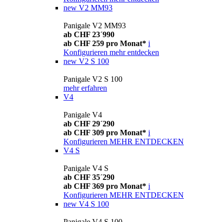
new
V2 MM93
Panigale V2 MM93
ab CHF 23´990
ab CHF 259 pro Monat*
i
Konfigurieren
mehr entdecken
new
V2 S 100
Panigale V2 S 100
mehr erfahren
V4
Panigale V4
ab CHF 29´290
ab CHF 309 pro Monat*
i
Konfigurieren
MEHR ENTDECKEN
V4 S
Panigale V4 S
ab CHF 35´290
ab CHF 369 pro Monat*
i
Konfigurieren
MEHR ENTDECKEN
new
V4 S 100
Panigale V4 S 100