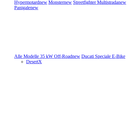
Hypermotard
new
Monster
new
Streetfighter
Multistrada
new
Panigale
new
Alle Modelle
35 kW
Off-Road
new
Ducati Speciale
E-Bike
DesertX