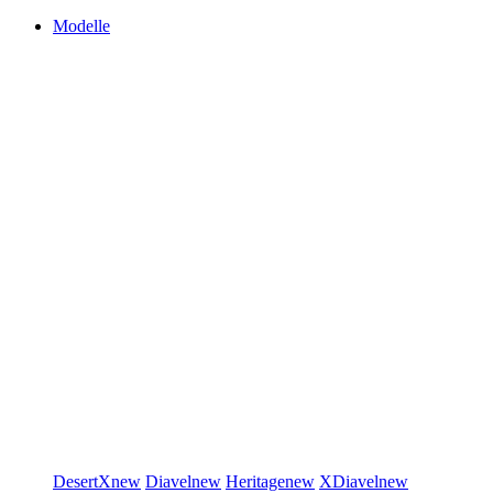
Modelle
DesertX
new
Diavel
new
Heritage
new
XDiavel
new