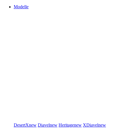
Modelle
DesertX
new
Diavel
new
Heritage
new
XDiavel
new