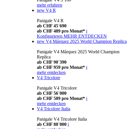
mehr erfahren
new
V4 R
Panigale V4 R
ab CHF 45´690
ab CHF 489 pro Monat*
i
Konfigurieren
MEHR ENTDECKEN
new
V4 Márquez 2025 World Champion Replica
Panigale V4 Márquez 2025 World Champion
Replica
ab CHF 90´390
ab CHF 959 pro Monat*
i
mehr entdecken
V4 Tricolore
Panigale V4 Tricolore
ab CHF 56´000
ab CHF 589 pro Monat*
i
mehr entdecken
V4 Tricolore Italia
Panigale V4 Tricolore Italia
ab CHF 88´000
i