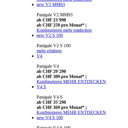
new
V2 MM93
Panigale V2 MM93
ab CHF 23´990
ab CHF 259 pro Monat*
i
Konfigurieren
mehr entdecken
new
V2 S 100
Panigale V2 S 100
mehr erfahren
V4
Panigale V4
ab CHF 29´290
ab CHF 309 pro Monat*
i
Konfigurieren
MEHR ENTDECKEN
V4 S
Panigale V4 S
ab CHF 35´290
ab CHF 369 pro Monat*
i
Konfigurieren
MEHR ENTDECKEN
new
V4 S 100
Panigale V4 S 100