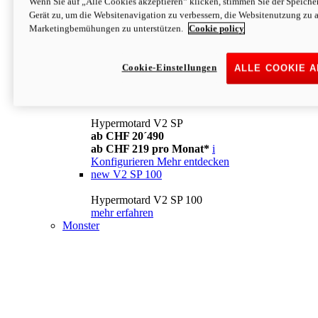
Wenn Sie auf „Alle Cookies akzeptieren“ klicken, stimmen Sie der Speich
Konfigurieren
Mehr entdecken
Gerät zu, um die Websitenavigation zu verbessern, die Websitenutzung zu 
new
V2
Marketingbemühungen zu unterstützen.
Cookie policy
Hypermotard V2
ab CHF 15´990
Cookie-Einstellungen
ALLE COOKIE 
ab CHF 169 pro Monat*
i
Konfigurieren
Mehr entdecken
new
V2 SP
Hypermotard V2 SP
ab CHF 20´490
ab CHF 219 pro Monat*
i
Konfigurieren
Mehr entdecken
new
V2 SP 100
Hypermotard V2 SP 100
mehr erfahren
Monster