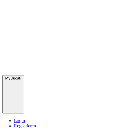
MyDucati
Login
Registrieren