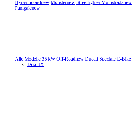
Hypermotard
new
Monster
new
Streetfighter
Multistrada
new
Panigale
new
Alle Modelle
35 kW
Off-Road
new
Ducati Speciale
E-Bike
DesertX