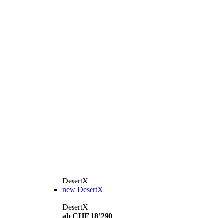
DesertX
new
DesertX
DesertX
ab CHF 18’290