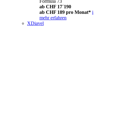
Formula 73
ab CHF 17´190
ab CHF 189 pro Monat*
i
mehr erfahren
XDiavel