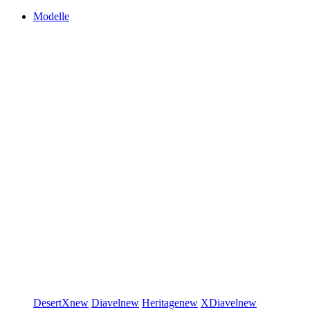
Modelle
DesertX
new
Diavel
new
Heritage
new
XDiavel
new