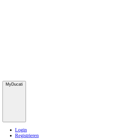
MyDucati
Login
Registrieren