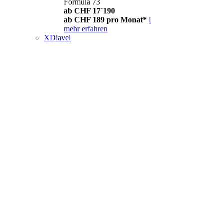
Formula 73
ab CHF 17´190
ab CHF 189 pro Monat*
i
mehr erfahren
XDiavel