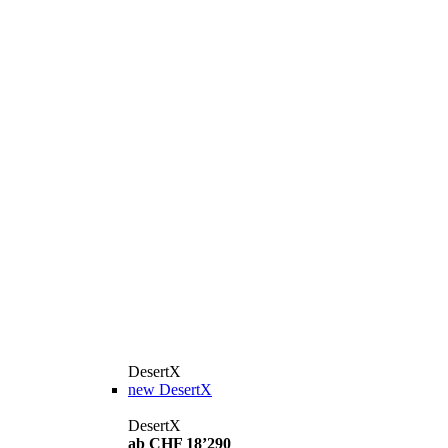
DesertX
new
DesertX
DesertX
ab CHF 18’290