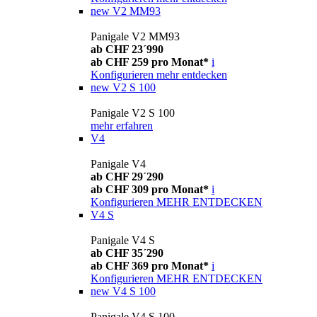
new
V2 MM93
Panigale V2 MM93
ab CHF 23´990
ab CHF 259 pro Monat*
i
Konfigurieren
mehr entdecken
new
V2 S 100
Panigale V2 S 100
mehr erfahren
V4
Panigale V4
ab CHF 29´290
ab CHF 309 pro Monat*
i
Konfigurieren
MEHR ENTDECKEN
V4 S
Panigale V4 S
ab CHF 35´290
ab CHF 369 pro Monat*
i
Konfigurieren
MEHR ENTDECKEN
new
V4 S 100
Panigale V4 S 100