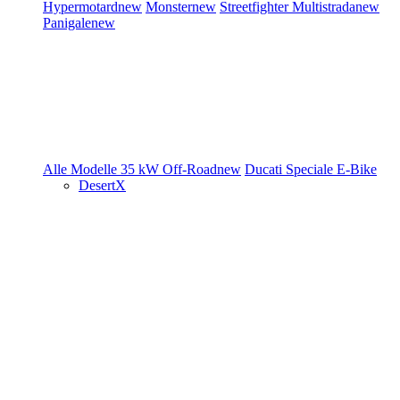
Hypermotard
new
Monster
new
Streetfighter
Multistrada
new
Panigale
new
Alle Modelle
35 kW
Off-Road
new
Ducati Speciale
E-Bike
DesertX