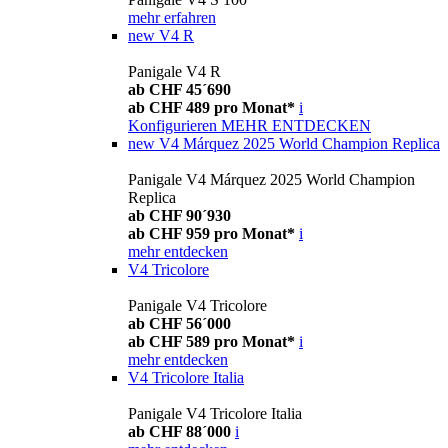
mehr erfahren
new
V4 R
Panigale V4 R
ab CHF 45´690
ab CHF 489 pro Monat*
i
Konfigurieren
MEHR ENTDECKEN
new
V4 Márquez 2025 World Champion Replica
Panigale V4 Márquez 2025 World Champion
Replica
ab CHF 90´930
ab CHF 959 pro Monat*
i
mehr entdecken
V4 Tricolore
Panigale V4 Tricolore
ab CHF 56´000
ab CHF 589 pro Monat*
i
mehr entdecken
V4 Tricolore Italia
Panigale V4 Tricolore Italia
ab CHF 88´000
i