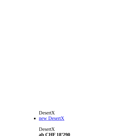
DesertX
new
DesertX
DesertX
ab CHF 18’290