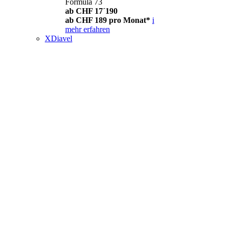
Formula 73
ab CHF 17´190
ab CHF 189 pro Monat*
i
mehr erfahren
XDiavel