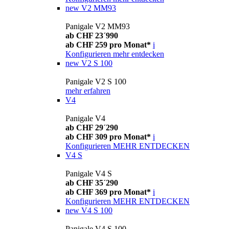
new
V2 MM93
Panigale V2 MM93
ab CHF 23´990
ab CHF 259 pro Monat*
i
Konfigurieren
mehr entdecken
new
V2 S 100
Panigale V2 S 100
mehr erfahren
V4
Panigale V4
ab CHF 29´290
ab CHF 309 pro Monat*
i
Konfigurieren
MEHR ENTDECKEN
V4 S
Panigale V4 S
ab CHF 35´290
ab CHF 369 pro Monat*
i
Konfigurieren
MEHR ENTDECKEN
new
V4 S 100
Panigale V4 S 100