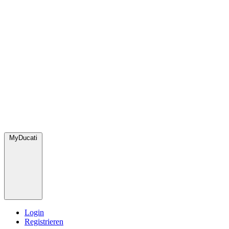
MyDucati
Login
Registrieren