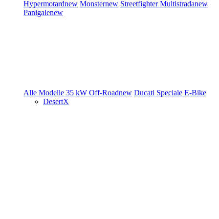
Hypermotard
new
Monster
new
Streetfighter
Multistrada
new
Panigale
new
Alle Modelle
35 kW
Off-Road
new
Ducati Speciale
E-Bike
DesertX