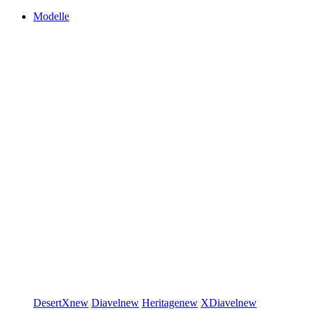
Modelle
DesertX
new
Diavel
new
Heritage
new
XDiavel
new