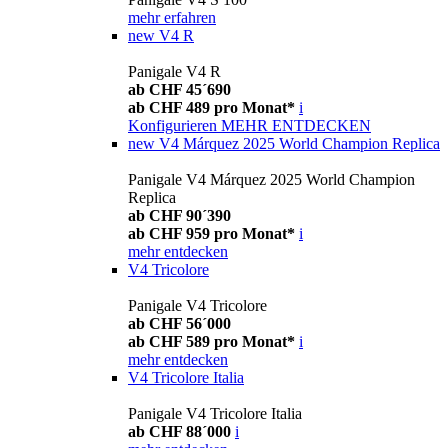
mehr erfahren
new
V4 R
Panigale V4 R
ab CHF 45´690
ab CHF 489 pro Monat*
i
Konfigurieren
MEHR ENTDECKEN
new
V4 Márquez 2025 World Champion Replica
Panigale V4 Márquez 2025 World Champion
Replica
ab CHF 90´390
ab CHF 959 pro Monat*
i
mehr entdecken
V4 Tricolore
Panigale V4 Tricolore
ab CHF 56´000
ab CHF 589 pro Monat*
i
mehr entdecken
V4 Tricolore Italia
Panigale V4 Tricolore Italia
ab CHF 88´000
i