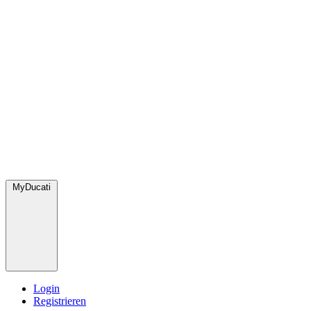
MyDucati
Login
Registrieren