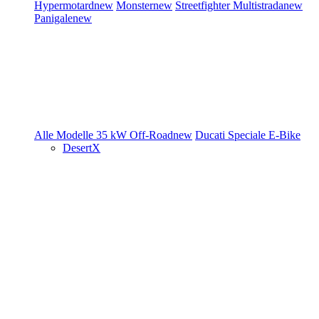
Hypermotard
new
Monster
new
Streetfighter
Multistrada
new
Panigale
new
Alle Modelle
35 kW
Off-Road
new
Ducati Speciale
E-Bike
DesertX