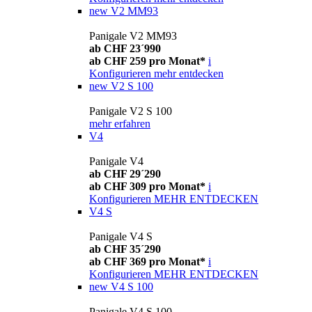
new
V2 MM93
Panigale V2 MM93
ab CHF 23´990
ab CHF 259 pro Monat*
i
Konfigurieren
mehr entdecken
new
V2 S 100
Panigale V2 S 100
mehr erfahren
V4
Panigale V4
ab CHF 29´290
ab CHF 309 pro Monat*
i
Konfigurieren
MEHR ENTDECKEN
V4 S
Panigale V4 S
ab CHF 35´290
ab CHF 369 pro Monat*
i
Konfigurieren
MEHR ENTDECKEN
new
V4 S 100
Panigale V4 S 100