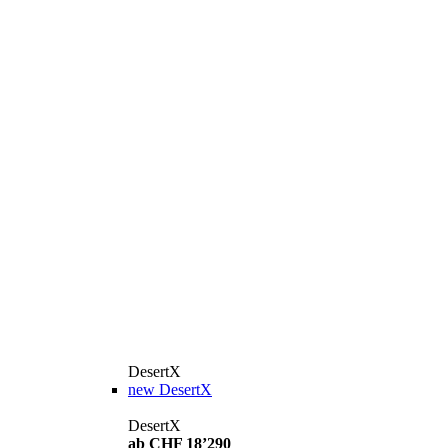
DesertX
new
DesertX
DesertX
ab CHF 18’290