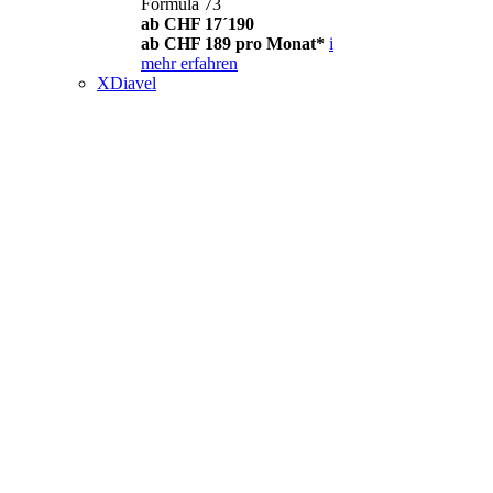
Formula 73
ab CHF 17´190
ab CHF 189 pro Monat*
i
mehr erfahren
XDiavel