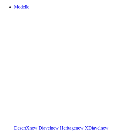
Modelle
DesertX
new
Diavel
new
Heritage
new
XDiavel
new