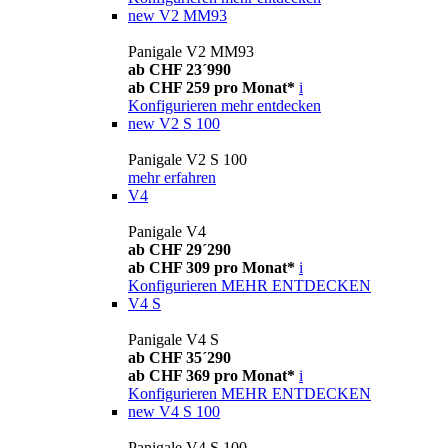
new
V2 MM93
Panigale V2 MM93
ab CHF 23´990
ab CHF 259 pro Monat*
i
Konfigurieren
mehr entdecken
new
V2 S 100
Panigale V2 S 100
mehr erfahren
V4
Panigale V4
ab CHF 29´290
ab CHF 309 pro Monat*
i
Konfigurieren
MEHR ENTDECKEN
V4 S
Panigale V4 S
ab CHF 35´290
ab CHF 369 pro Monat*
i
Konfigurieren
MEHR ENTDECKEN
new
V4 S 100
Panigale V4 S 100