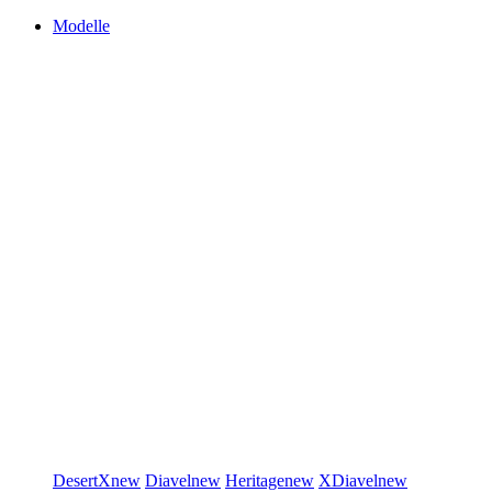
Modelle
DesertX
new
Diavel
new
Heritage
new
XDiavel
new