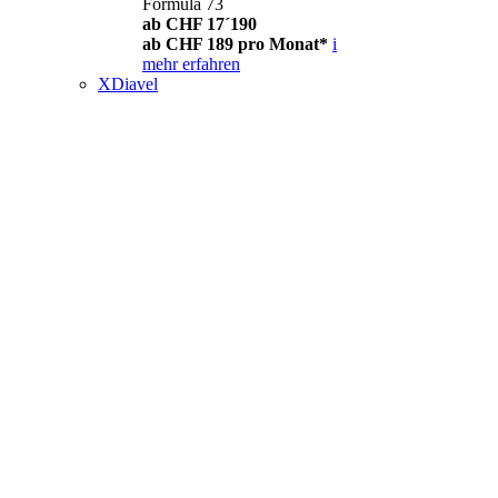
Formula 73
ab CHF 17´190
ab CHF 189 pro Monat*
i
mehr erfahren
XDiavel