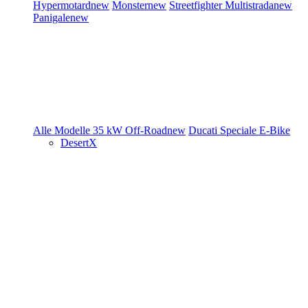
Hypermotard
new
Monster
new
Streetfighter
Multistrada
new
Panigale
new
Alle Modelle
35 kW
Off-Road
new
Ducati Speciale
E-Bike
DesertX