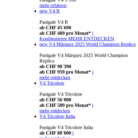
mehr erfahren
new
V4 R
Panigale V4 R
ab CHF 45´690
ab CHF 489 pro Monat*
i
Konfigurieren
MEHR ENTDECKEN
new
V4 Márquez 2025 World Champion Replica
Panigale V4 Márquez 2025 World Champion
Replica
ab CHF 90´390
ab CHF 959 pro Monat*
i
mehr entdecken
V4 Tricolore
Panigale V4 Tricolore
ab CHF 56´000
ab CHF 589 pro Monat*
i
mehr entdecken
V4 Tricolore Italia
Panigale V4 Tricolore Italia
ab CHF 88´000
i