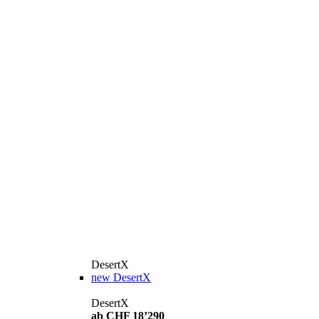
DesertX
new
DesertX
DesertX
ab CHF 18’290