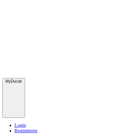
MyDucati
Login
Registrieren