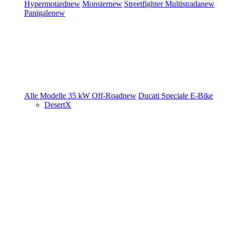
Hypermotard
new
Monster
new
Streetfighter
Multistrada
new
Panigale
new
Alle Modelle
35 kW
Off-Road
new
Ducati Speciale
E-Bike
DesertX