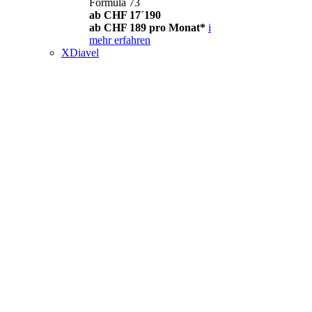
Formula 73
ab CHF 17´190
ab CHF 189 pro Monat*
i
mehr erfahren
XDiavel