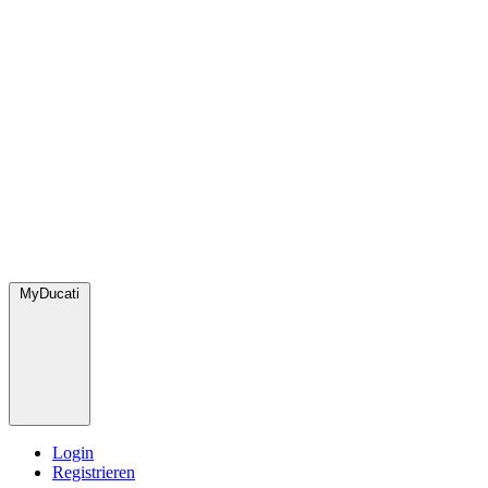
MyDucati
Login
Registrieren