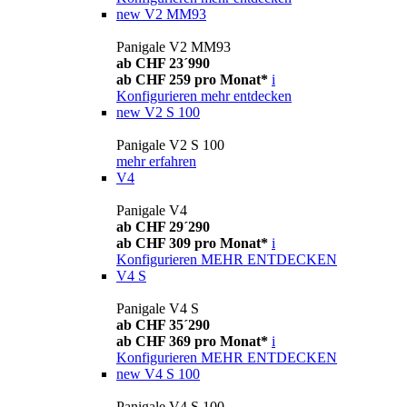
new
V2 MM93
Panigale V2 MM93
ab CHF 23´990
ab CHF 259 pro Monat*
i
Konfigurieren
mehr entdecken
new
V2 S 100
Panigale V2 S 100
mehr erfahren
V4
Panigale V4
ab CHF 29´290
ab CHF 309 pro Monat*
i
Konfigurieren
MEHR ENTDECKEN
V4 S
Panigale V4 S
ab CHF 35´290
ab CHF 369 pro Monat*
i
Konfigurieren
MEHR ENTDECKEN
new
V4 S 100
Panigale V4 S 100