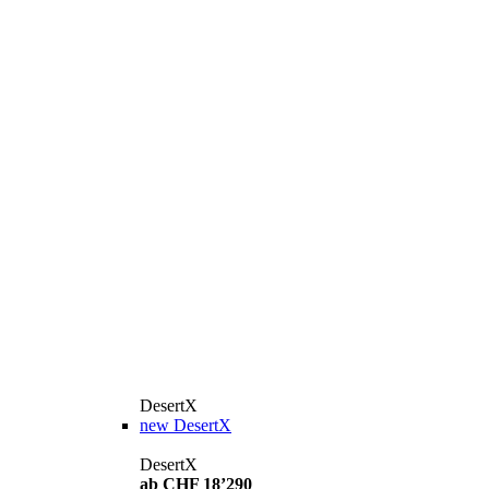
DesertX
new
DesertX
DesertX
ab CHF 18’290