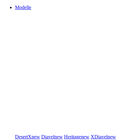
Modelle
DesertX
new
Diavel
new
Heritage
new
XDiavel
new