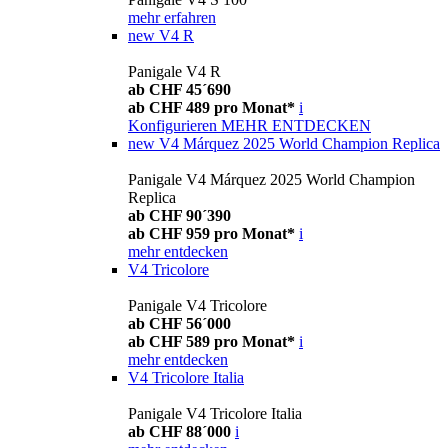
mehr erfahren
new
V4 R
Panigale V4 R
ab CHF 45´690
ab CHF 489 pro Monat*
i
Konfigurieren
MEHR ENTDECKEN
new
V4 Márquez 2025 World Champion Replica
Panigale V4 Márquez 2025 World Champion
Replica
ab CHF 90´390
ab CHF 959 pro Monat*
i
mehr entdecken
V4 Tricolore
Panigale V4 Tricolore
ab CHF 56´000
ab CHF 589 pro Monat*
i
mehr entdecken
V4 Tricolore Italia
Panigale V4 Tricolore Italia
ab CHF 88´000
i