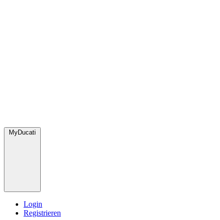
MyDucati
Login
Registrieren