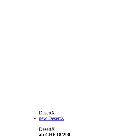
DesertX
new
DesertX
DesertX
ab CHF 18’290