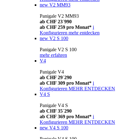
new
V2 MM93
Panigale V2 MM93
ab CHF 23´990
ab CHF 259 pro Monat*
i
Konfigurieren
mehr entdecken
new
V2 S 100
Panigale V2 S 100
mehr erfahren
V4
Panigale V4
ab CHF 29´290
ab CHF 309 pro Monat*
i
Konfigurieren
MEHR ENTDECKEN
V4 S
Panigale V4 S
ab CHF 35´290
ab CHF 369 pro Monat*
i
Konfigurieren
MEHR ENTDECKEN
new
V4 S 100
Panigale V4 S 100