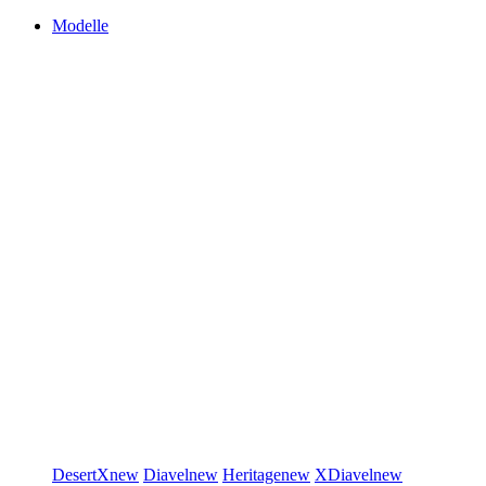
Modelle
DesertX
new
Diavel
new
Heritage
new
XDiavel
new