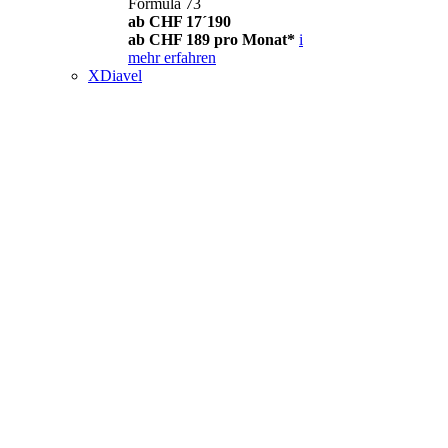
Formula 73
ab CHF 17´190
ab CHF 189 pro Monat*
i
mehr erfahren
XDiavel