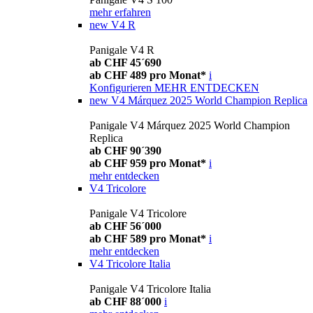
mehr erfahren
new
V4 R
Panigale V4 R
ab CHF 45´690
ab CHF 489 pro Monat*
i
Konfigurieren
MEHR ENTDECKEN
new
V4 Márquez 2025 World Champion Replica
Panigale V4 Márquez 2025 World Champion
Replica
ab CHF 90´390
ab CHF 959 pro Monat*
i
mehr entdecken
V4 Tricolore
Panigale V4 Tricolore
ab CHF 56´000
ab CHF 589 pro Monat*
i
mehr entdecken
V4 Tricolore Italia
Panigale V4 Tricolore Italia
ab CHF 88´000
i