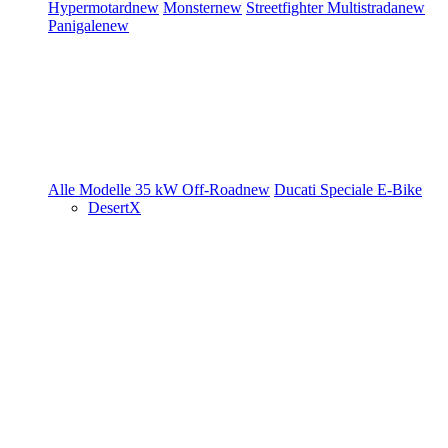
Hypermotard
new
Monster
new
Streetfighter
Multistrada
new
Panigale
new
Alle Modelle
35 kW
Off-Road
new
Ducati Speciale
E-Bike
DesertX