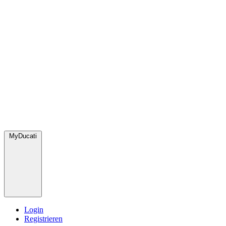
MyDucati
Login
Registrieren