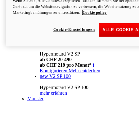
Wenn Sie auf „Alle Cookies akzeptieren“ klicken, stimmen Sie der Speich
Konfigurieren
Mehr entdecken
Gerät zu, um die Websitenavigation zu verbessern, die Websitenutzung zu 
new
V2
Marketingbemühungen zu unterstützen.
Cookie policy
Hypermotard V2
ab CHF 15´990
Cookie-Einstellungen
ALLE COOKIE 
ab CHF 169 pro Monat*
i
Konfigurieren
Mehr entdecken
new
V2 SP
Hypermotard V2 SP
ab CHF 20´490
ab CHF 219 pro Monat*
i
Konfigurieren
Mehr entdecken
new
V2 SP 100
Hypermotard V2 SP 100
mehr erfahren
Monster