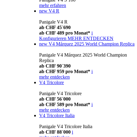
mehr erfahren
new
V4 R
Panigale V4 R
ab CHF 45´690
ab CHF 489 pro Monat*
i
Konfigurieren
MEHR ENTDECKEN
new
V4 Márquez 2025 World Champion Replica
Panigale V4 Márquez 2025 World Champion
Replica
ab CHF 90´390
ab CHF 959 pro Monat*
i
mehr entdecken
V4 Tricolore
Panigale V4 Tricolore
ab CHF 56´000
ab CHF 589 pro Monat*
i
mehr entdecken
V4 Tricolore Italia
Panigale V4 Tricolore Italia
ab CHF 88´000
i