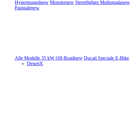
Hypermotard
new
Monster
new
Streetfighter
Multistrada
new
Panigale
new
Alle Modelle
35 kW
Off-Road
new
Ducati Speciale
E-Bike
DesertX