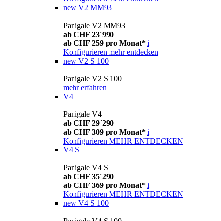
new
V2 MM93
Panigale V2 MM93
ab CHF 23´990
ab CHF 259 pro Monat*
i
Konfigurieren
mehr entdecken
new
V2 S 100
Panigale V2 S 100
mehr erfahren
V4
Panigale V4
ab CHF 29´290
ab CHF 309 pro Monat*
i
Konfigurieren
MEHR ENTDECKEN
V4 S
Panigale V4 S
ab CHF 35´290
ab CHF 369 pro Monat*
i
Konfigurieren
MEHR ENTDECKEN
new
V4 S 100
Panigale V4 S 100