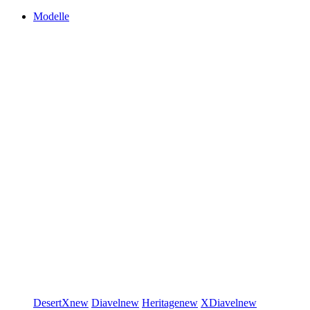
Modelle
DesertX
new
Diavel
new
Heritage
new
XDiavel
new