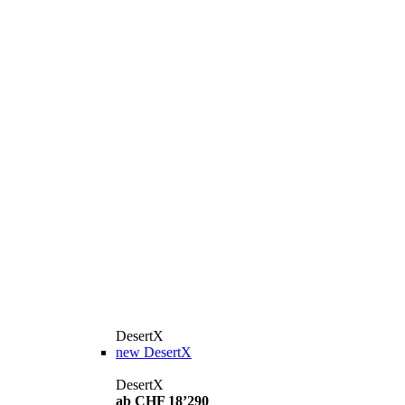
DesertX
new
DesertX
DesertX
ab CHF 18’290