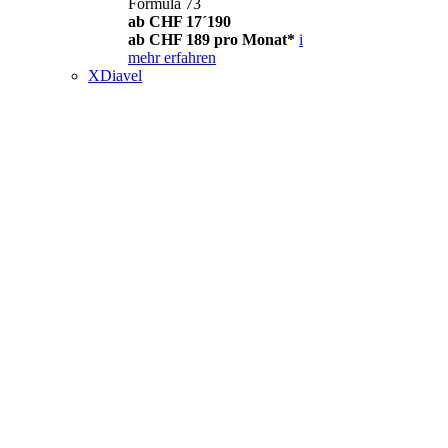
Formula 73
ab CHF 17´190
ab CHF 189 pro Monat*
i
mehr erfahren
XDiavel