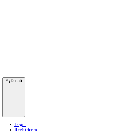
MyDucati
Login
Registrieren