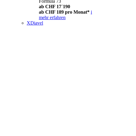
Formula 73
ab CHF 17´190
ab CHF 189 pro Monat*
i
mehr erfahren
XDiavel