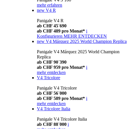
mehr erfahren
new
V4 R
Panigale V4 R
ab CHF 45´690
ab CHF 489 pro Monat*
i
Konfigurieren
MEHR ENTDECKEN
new
V4 Márquez 2025 World Champion Replica
Panigale V4 Márquez 2025 World Champion
Replica
ab CHF 90´390
ab CHF 959 pro Monat*
i
mehr entdecken
V4 Tricolore
Panigale V4 Tricolore
ab CHF 56´000
ab CHF 589 pro Monat*
i
mehr entdecken
V4 Tricolore Italia
Panigale V4 Tricolore Italia
ab CHF 88´000
i