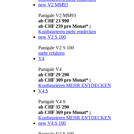
new
V2 MM93
Panigale V2 MM93
ab CHF 23´990
ab CHF 259 pro Monat*
i
Konfigurieren
mehr entdecken
new
V2 S 100
Panigale V2 S 100
mehr erfahren
V4
Panigale V4
ab CHF 29´290
ab CHF 309 pro Monat*
i
Konfigurieren
MEHR ENTDECKEN
V4 S
Panigale V4 S
ab CHF 35´290
ab CHF 369 pro Monat*
i
Konfigurieren
MEHR ENTDECKEN
new
V4 S 100
Panigale V4 S 100