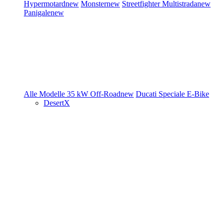
Hypermotard
new
Monster
new
Streetfighter
Multistrada
new
Panigale
new
Alle Modelle
35 kW
Off-Road
new
Ducati Speciale
E-Bike
DesertX