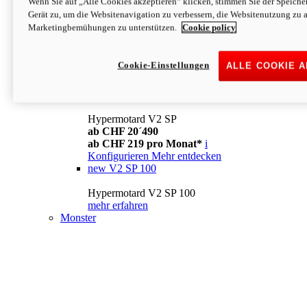
Wenn Sie auf „Alle Cookies akzeptieren“ klicken, stimmen Sie der Speich
Konfigurieren
Mehr entdecken
Gerät zu, um die Websitenavigation zu verbessern, die Websitenutzung zu 
new
V2
Marketingbemühungen zu unterstützen.
Cookie policy
Hypermotard V2
ab CHF 15´990
Cookie-Einstellungen
ALLE COOKIE 
ab CHF 169 pro Monat*
i
Konfigurieren
Mehr entdecken
new
V2 SP
Hypermotard V2 SP
ab CHF 20´490
ab CHF 219 pro Monat*
i
Konfigurieren
Mehr entdecken
new
V2 SP 100
Hypermotard V2 SP 100
mehr erfahren
Monster