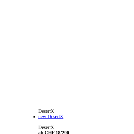
DesertX
new
DesertX
DesertX
ab CHF 18’290