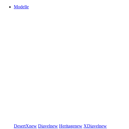
Modelle
DesertX
new
Diavel
new
Heritage
new
XDiavel
new