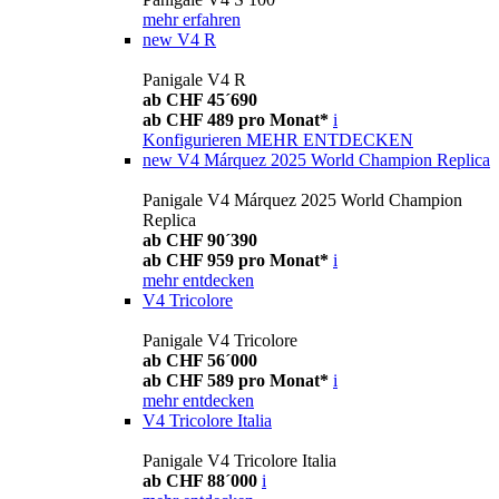
mehr erfahren
new
V4 R
Panigale V4 R
ab CHF 45´690
ab CHF 489 pro Monat*
i
Konfigurieren
MEHR ENTDECKEN
new
V4 Márquez 2025 World Champion Replica
Panigale V4 Márquez 2025 World Champion
Replica
ab CHF 90´390
ab CHF 959 pro Monat*
i
mehr entdecken
V4 Tricolore
Panigale V4 Tricolore
ab CHF 56´000
ab CHF 589 pro Monat*
i
mehr entdecken
V4 Tricolore Italia
Panigale V4 Tricolore Italia
ab CHF 88´000
i