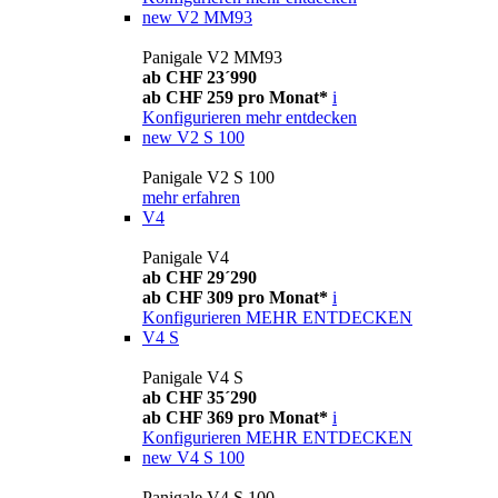
new
V2 MM93
Panigale V2 MM93
ab CHF 23´990
ab CHF 259 pro Monat*
i
Konfigurieren
mehr entdecken
new
V2 S 100
Panigale V2 S 100
mehr erfahren
V4
Panigale V4
ab CHF 29´290
ab CHF 309 pro Monat*
i
Konfigurieren
MEHR ENTDECKEN
V4 S
Panigale V4 S
ab CHF 35´290
ab CHF 369 pro Monat*
i
Konfigurieren
MEHR ENTDECKEN
new
V4 S 100
Panigale V4 S 100