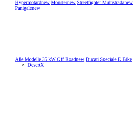
Hypermotard
new
Monster
new
Streetfighter
Multistrada
new
Panigale
new
Alle Modelle
35 kW
Off-Road
new
Ducati Speciale
E-Bike
DesertX