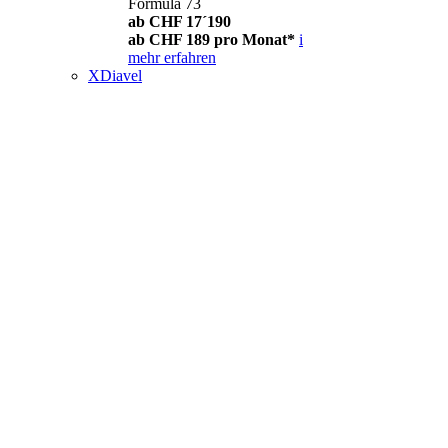
Formula 73
ab CHF 17´190
ab CHF 189 pro Monat*
i
mehr erfahren
XDiavel