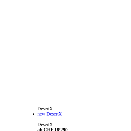
DesertX
new
DesertX
DesertX
ab CHF 18’290