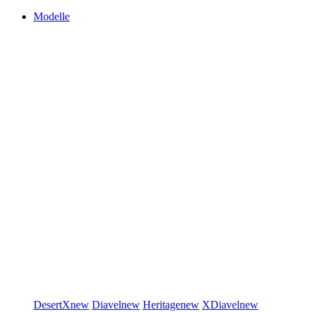
Modelle
DesertX
new
Diavel
new
Heritage
new
XDiavel
new