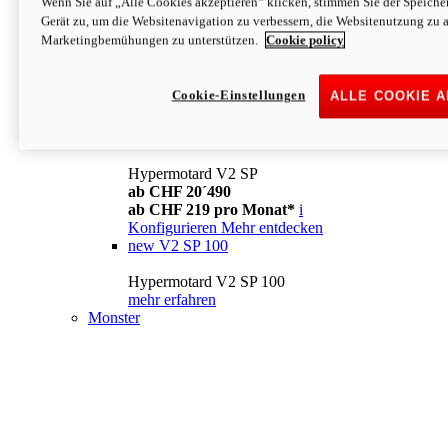
Wenn Sie auf „Alle Cookies akzeptieren“ klicken, stimmen Sie der Speich
Konfigurieren
Mehr entdecken
Gerät zu, um die Websitenavigation zu verbessern, die Websitenutzung zu 
new
V2
Marketingbemühungen zu unterstützen.
Cookie policy
Hypermotard V2
ab CHF 15´990
Cookie-Einstellungen
ALLE COOKIE 
ab CHF 169 pro Monat*
i
Konfigurieren
Mehr entdecken
new
V2 SP
Hypermotard V2 SP
ab CHF 20´490
ab CHF 219 pro Monat*
i
Konfigurieren
Mehr entdecken
new
V2 SP 100
Hypermotard V2 SP 100
mehr erfahren
Monster