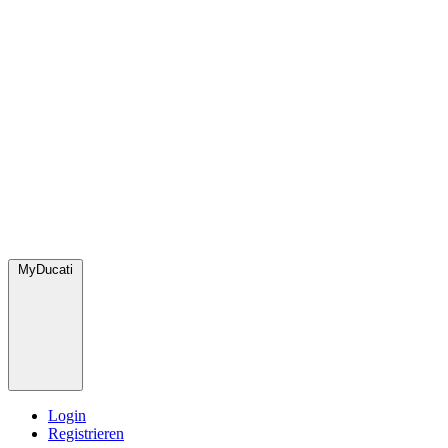
MyDucati
Login
Registrieren