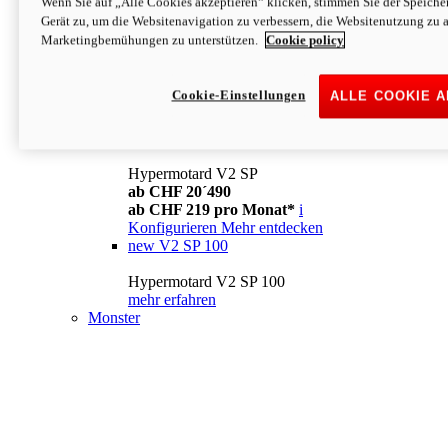
Wenn Sie auf „Alle Cookies akzeptieren“ klicken, stimmen Sie der Speich
Konfigurieren
Mehr entdecken
Gerät zu, um die Websitenavigation zu verbessern, die Websitenutzung zu 
new
V2
Marketingbemühungen zu unterstützen.
Cookie policy
Hypermotard V2
ab CHF 15´990
Cookie-Einstellungen
ALLE COOKIE 
ab CHF 169 pro Monat*
i
Konfigurieren
Mehr entdecken
new
V2 SP
Hypermotard V2 SP
ab CHF 20´490
ab CHF 219 pro Monat*
i
Konfigurieren
Mehr entdecken
new
V2 SP 100
Hypermotard V2 SP 100
mehr erfahren
Monster