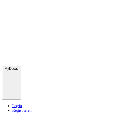
MyDucati
Login
Registrieren