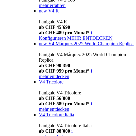
mehr erfahren
new
V4 R
Panigale V4 R
ab CHF 45´690
ab CHF 489 pro Monat*
i
Konfigurieren
MEHR ENTDECKEN
new
V4 Márquez 2025 World Champion Replica
Panigale V4 Márquez 2025 World Champion
Replica
ab CHF 90´390
ab CHF 959 pro Monat*
i
mehr entdecken
V4 Tricolore
Panigale V4 Tricolore
ab CHF 56´000
ab CHF 589 pro Monat*
i
mehr entdecken
V4 Tricolore Italia
Panigale V4 Tricolore Italia
ab CHF 88´000
i