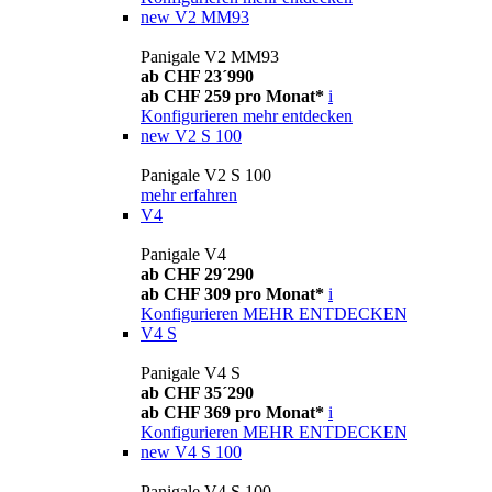
new
V2 MM93
Panigale V2 MM93
ab CHF 23´990
ab CHF 259 pro Monat*
i
Konfigurieren
mehr entdecken
new
V2 S 100
Panigale V2 S 100
mehr erfahren
V4
Panigale V4
ab CHF 29´290
ab CHF 309 pro Monat*
i
Konfigurieren
MEHR ENTDECKEN
V4 S
Panigale V4 S
ab CHF 35´290
ab CHF 369 pro Monat*
i
Konfigurieren
MEHR ENTDECKEN
new
V4 S 100
Panigale V4 S 100