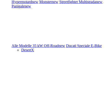
Hypermotard
new
Monster
new
Streetfighter
Multistrada
new
Panigale
new
Alle Modelle
35 kW
Off-Road
new
Ducati Speciale
E-Bike
DesertX