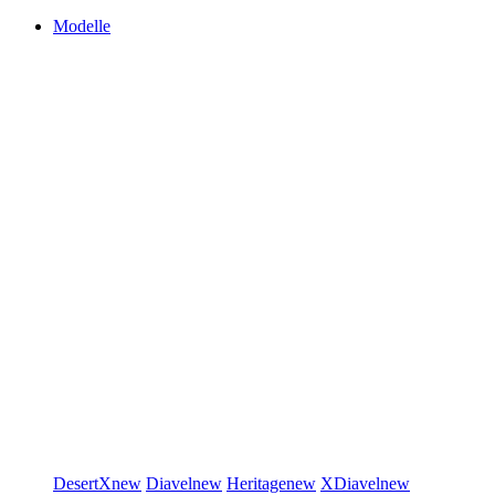
Modelle
DesertX
new
Diavel
new
Heritage
new
XDiavel
new