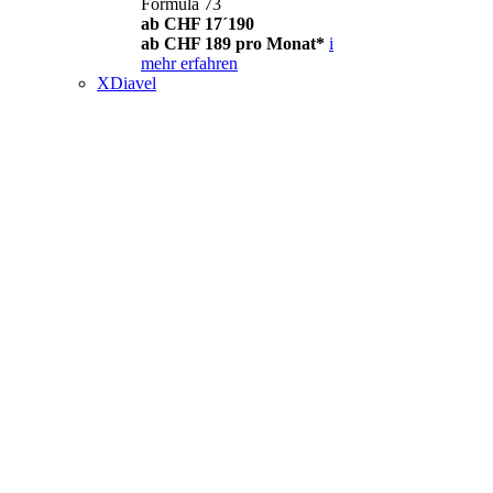
Formula 73
ab CHF 17´190
ab CHF 189 pro Monat*
i
mehr erfahren
XDiavel