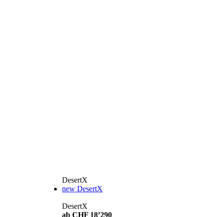
DesertX
new
DesertX
DesertX
ab CHF 18’290