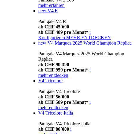
mehr erfahren
new
V4 R
Panigale V4 R
ab CHF 45´690
ab CHF 489 pro Monat*
i
Konfigurieren
MEHR ENTDECKEN
new
V4 Márquez 2025 World Champion Replica
Panigale V4 Márquez 2025 World Champion
Replica
ab CHF 90´390
ab CHF 959 pro Monat*
i
mehr entdecken
V4 Tricolore
Panigale V4 Tricolore
ab CHF 56´000
ab CHF 589 pro Monat*
i
mehr entdecken
V4 Tricolore Italia
Panigale V4 Tricolore Italia
ab CHF 88´000
i