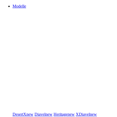
Modelle
DesertX
new
Diavel
new
Heritage
new
XDiavel
new