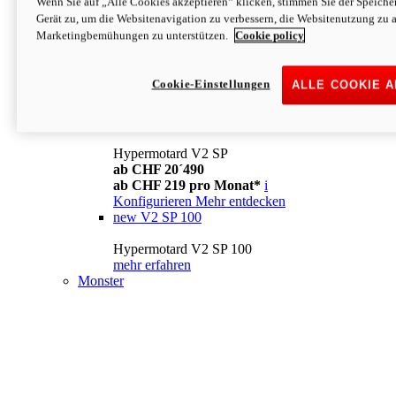
Wenn Sie auf „Alle Cookies akzeptieren“ klicken, stimmen Sie der Speich
Konfigurieren
Mehr entdecken
Gerät zu, um die Websitenavigation zu verbessern, die Websitenutzung zu 
new
V2
Marketingbemühungen zu unterstützen.
Cookie policy
Hypermotard V2
ab CHF 15´990
Cookie-Einstellungen
ALLE COOKIE 
ab CHF 169 pro Monat*
i
Konfigurieren
Mehr entdecken
new
V2 SP
Hypermotard V2 SP
ab CHF 20´490
ab CHF 219 pro Monat*
i
Konfigurieren
Mehr entdecken
new
V2 SP 100
Hypermotard V2 SP 100
mehr erfahren
Monster