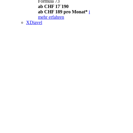
Formula 73
ab CHF 17´190
ab CHF 189 pro Monat*
i
mehr erfahren
XDiavel