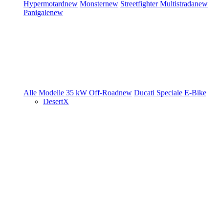
Hypermotard
new
Monster
new
Streetfighter
Multistrada
new
Panigale
new
Alle Modelle
35 kW
Off-Road
new
Ducati Speciale
E-Bike
DesertX