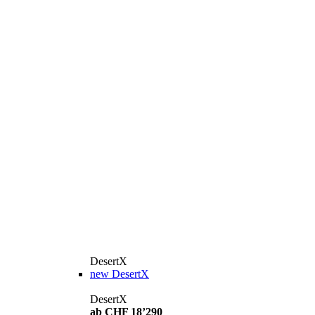
DesertX
new
DesertX
DesertX
ab CHF 18’290