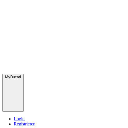
MyDucati
Login
Registrieren