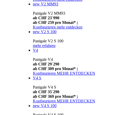
new
V2 MM93
Panigale V2 MM93
ab CHF 23´990
ab CHF 259 pro Monat*
i
Konfigurieren
mehr entdecken
new
V2 S 100
Panigale V2 S 100
mehr erfahren
V4
Panigale V4
ab CHF 29´290
ab CHF 309 pro Monat*
i
Konfigurieren
MEHR ENTDECKEN
V4 S
Panigale V4 S
ab CHF 35´290
ab CHF 369 pro Monat*
i
Konfigurieren
MEHR ENTDECKEN
new
V4 S 100
Panigale V4 S 100