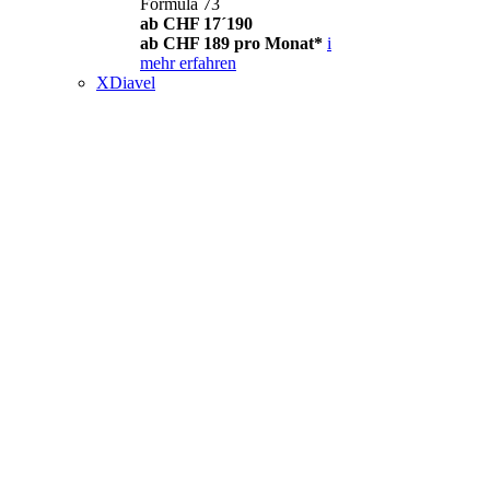
Formula 73
ab CHF 17´190
ab CHF 189 pro Monat*
i
mehr erfahren
XDiavel