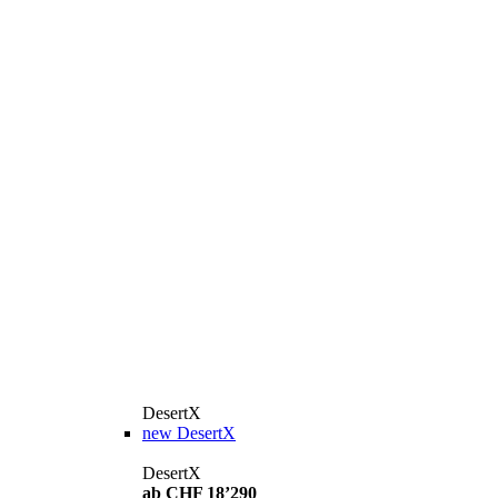
DesertX
new
DesertX
DesertX
ab CHF 18’290