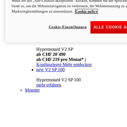
Wenn Sie auf „Alle Cookies akzeptieren“ klicken, stimmen Sie der Speich
Konfigurieren
Mehr entdecken
Gerät zu, um die Websitenavigation zu verbessern, die Websitenutzung zu 
new
V2
Marketingbemühungen zu unterstützen.
Cookie policy
Hypermotard V2
ab CHF 15´990
Cookie-Einstellungen
ALLE COOKIE 
ab CHF 169 pro Monat*
i
Konfigurieren
Mehr entdecken
new
V2 SP
Hypermotard V2 SP
ab CHF 20´490
ab CHF 219 pro Monat*
i
Konfigurieren
Mehr entdecken
new
V2 SP 100
Hypermotard V2 SP 100
mehr erfahren
Monster