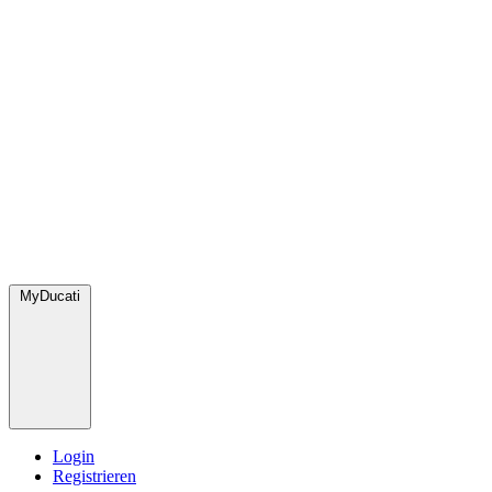
MyDucati
Login
Registrieren