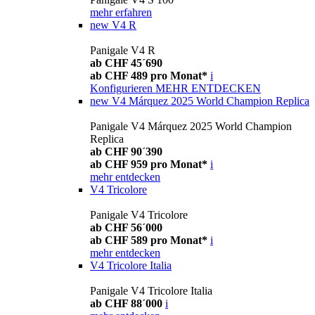
mehr erfahren
new
V4 R
Panigale V4 R
ab CHF 45´690
ab CHF 489 pro Monat*
i
Konfigurieren
MEHR ENTDECKEN
new
V4 Márquez 2025 World Champion Replica
Panigale V4 Márquez 2025 World Champion
Replica
ab CHF 90´390
ab CHF 959 pro Monat*
i
mehr entdecken
V4 Tricolore
Panigale V4 Tricolore
ab CHF 56´000
ab CHF 589 pro Monat*
i
mehr entdecken
V4 Tricolore Italia
Panigale V4 Tricolore Italia
ab CHF 88´000
i