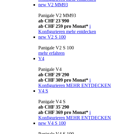
new
V2 MM93
Panigale V2 MM93
ab CHF 23´990
ab CHF 259 pro Monat*
i
Konfigurieren
mehr entdecken
new
V2 S 100
Panigale V2 S 100
mehr erfahren
V4
Panigale V4
ab CHF 29´290
ab CHF 309 pro Monat*
i
Konfigurieren
MEHR ENTDECKEN
V4 S
Panigale V4 S
ab CHF 35´290
ab CHF 369 pro Monat*
i
Konfigurieren
MEHR ENTDECKEN
new
V4 S 100
Panigale V4 S 100