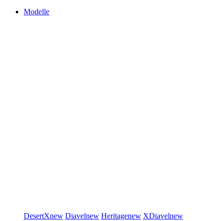
Modelle
DesertX
new
Diavel
new
Heritage
new
XDiavel
new