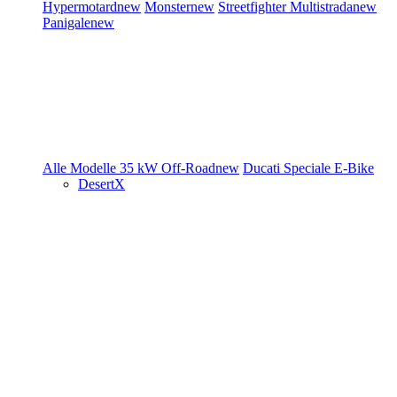
Hypermotard
new
Monster
new
Streetfighter
Multistrada
new
Panigale
new
Alle Modelle
35 kW
Off-Road
new
Ducati Speciale
E-Bike
DesertX