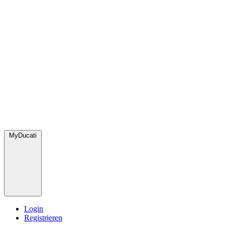
MyDucati
Login
Registrieren