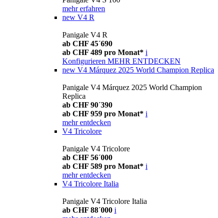
mehr erfahren
new
V4 R
Panigale V4 R
ab CHF 45´690
ab CHF 489 pro Monat*
i
Konfigurieren
MEHR ENTDECKEN
new
V4 Márquez 2025 World Champion Replica
Panigale V4 Márquez 2025 World Champion
Replica
ab CHF 90´390
ab CHF 959 pro Monat*
i
mehr entdecken
V4 Tricolore
Panigale V4 Tricolore
ab CHF 56´000
ab CHF 589 pro Monat*
i
mehr entdecken
V4 Tricolore Italia
Panigale V4 Tricolore Italia
ab CHF 88´000
i