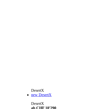
DesertX
new
DesertX
DesertX
ab CHF 18’290