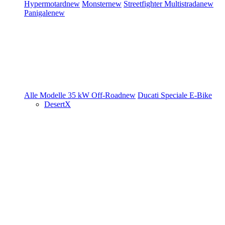
Hypermotard
new
Monster
new
Streetfighter
Multistrada
new
Panigale
new
Alle Modelle
35 kW
Off-Road
new
Ducati Speciale
E-Bike
DesertX