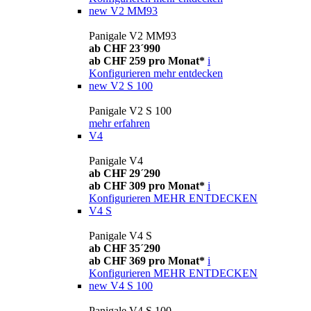
new
V2 MM93
Panigale V2 MM93
ab CHF 23´990
ab CHF 259 pro Monat*
i
Konfigurieren
mehr entdecken
new
V2 S 100
Panigale V2 S 100
mehr erfahren
V4
Panigale V4
ab CHF 29´290
ab CHF 309 pro Monat*
i
Konfigurieren
MEHR ENTDECKEN
V4 S
Panigale V4 S
ab CHF 35´290
ab CHF 369 pro Monat*
i
Konfigurieren
MEHR ENTDECKEN
new
V4 S 100
Panigale V4 S 100