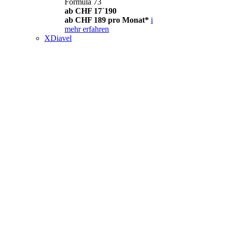
Formula 73
ab CHF 17´190
ab CHF 189 pro Monat*
i
mehr erfahren
XDiavel