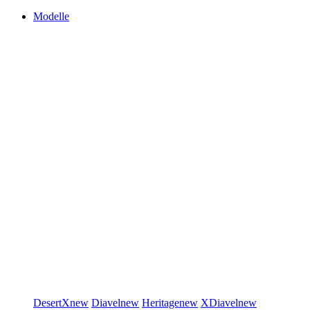
Modelle
DesertX
new
Diavel
new
Heritage
new
XDiavel
new