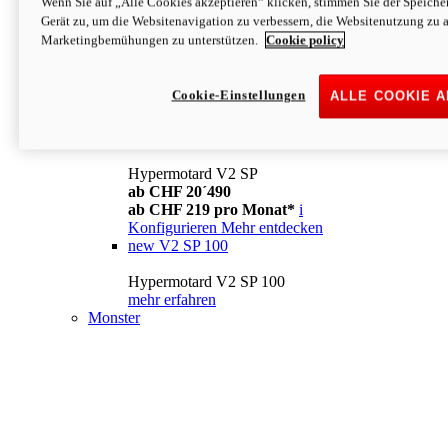
Wenn Sie auf „Alle Cookies akzeptieren“ klicken, stimmen Sie der Speich
Konfigurieren
Mehr entdecken
Gerät zu, um die Websitenavigation zu verbessern, die Websitenutzung zu 
new
V2
Marketingbemühungen zu unterstützen.
Cookie policy
Hypermotard V2
ab CHF 15´990
Cookie-Einstellungen
ALLE COOKIE 
ab CHF 169 pro Monat*
i
Konfigurieren
Mehr entdecken
new
V2 SP
Hypermotard V2 SP
ab CHF 20´490
ab CHF 219 pro Monat*
i
Konfigurieren
Mehr entdecken
new
V2 SP 100
Hypermotard V2 SP 100
mehr erfahren
Monster