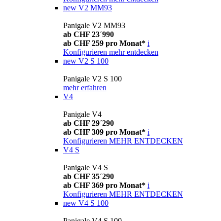
new
V2 MM93
Panigale V2 MM93
ab CHF 23´990
ab CHF 259 pro Monat*
i
Konfigurieren
mehr entdecken
new
V2 S 100
Panigale V2 S 100
mehr erfahren
V4
Panigale V4
ab CHF 29´290
ab CHF 309 pro Monat*
i
Konfigurieren
MEHR ENTDECKEN
V4 S
Panigale V4 S
ab CHF 35´290
ab CHF 369 pro Monat*
i
Konfigurieren
MEHR ENTDECKEN
new
V4 S 100
Panigale V4 S 100