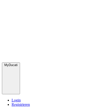
MyDucati
Login
Registrieren