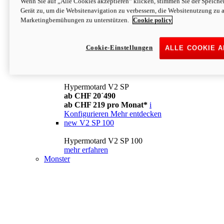
Wenn Sie auf „Alle Cookies akzeptieren“ klicken, stimmen Sie der Speich
Konfigurieren
Mehr entdecken
Gerät zu, um die Websitenavigation zu verbessern, die Websitenutzung zu 
new
V2
Marketingbemühungen zu unterstützen.
Cookie policy
Hypermotard V2
ab CHF 15´990
Cookie-Einstellungen
ALLE COOKIE 
ab CHF 169 pro Monat*
i
Konfigurieren
Mehr entdecken
new
V2 SP
Hypermotard V2 SP
ab CHF 20´490
ab CHF 219 pro Monat*
i
Konfigurieren
Mehr entdecken
new
V2 SP 100
Hypermotard V2 SP 100
mehr erfahren
Monster