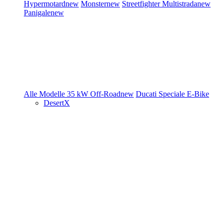
Hypermotard
new
Monster
new
Streetfighter
Multistrada
new
Panigale
new
Alle Modelle
35 kW
Off-Road
new
Ducati Speciale
E-Bike
DesertX