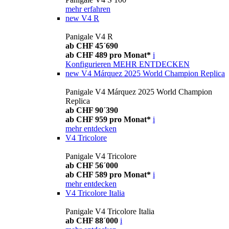
mehr erfahren
new
V4 R
Panigale V4 R
ab CHF 45´690
ab CHF 489 pro Monat*
i
Konfigurieren
MEHR ENTDECKEN
new
V4 Márquez 2025 World Champion Replica
Panigale V4 Márquez 2025 World Champion
Replica
ab CHF 90´390
ab CHF 959 pro Monat*
i
mehr entdecken
V4 Tricolore
Panigale V4 Tricolore
ab CHF 56´000
ab CHF 589 pro Monat*
i
mehr entdecken
V4 Tricolore Italia
Panigale V4 Tricolore Italia
ab CHF 88´000
i