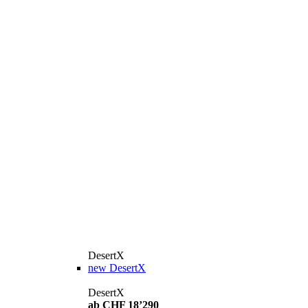
DesertX
new
DesertX
DesertX
ab CHF 18’290