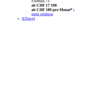
Formula 73
ab CHF 17´190
ab CHF 189 pro Monat*
i
mehr erfahren
XDiavel