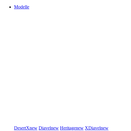
Modelle
DesertX
new
Diavel
new
Heritage
new
XDiavel
new