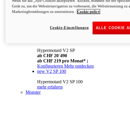
Wenn Sie auf „Alle Cookies akzeptieren“ klicken, stimmen Sie der Speich
Konfigurieren
Mehr entdecken
Gerät zu, um die Websitenavigation zu verbessern, die Websitenutzung zu 
new
V2
Marketingbemühungen zu unterstützen.
Cookie policy
Hypermotard V2
ab CHF 15´990
Cookie-Einstellungen
ALLE COOKIE 
ab CHF 169 pro Monat*
i
Konfigurieren
Mehr entdecken
new
V2 SP
Hypermotard V2 SP
ab CHF 20´490
ab CHF 219 pro Monat*
i
Konfigurieren
Mehr entdecken
new
V2 SP 100
Hypermotard V2 SP 100
mehr erfahren
Monster