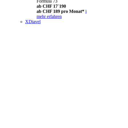
Formula 73
ab CHF 17´190
ab CHF 189 pro Monat*
i
mehr erfahren
XDiavel