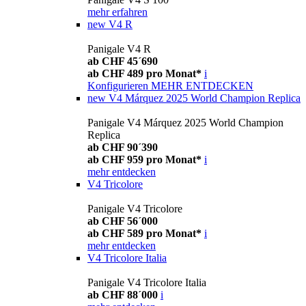
mehr erfahren
new
V4 R
Panigale V4 R
ab CHF 45´690
ab CHF 489 pro Monat*
i
Konfigurieren
MEHR ENTDECKEN
new
V4 Márquez 2025 World Champion Replica
Panigale V4 Márquez 2025 World Champion
Replica
ab CHF 90´390
ab CHF 959 pro Monat*
i
mehr entdecken
V4 Tricolore
Panigale V4 Tricolore
ab CHF 56´000
ab CHF 589 pro Monat*
i
mehr entdecken
V4 Tricolore Italia
Panigale V4 Tricolore Italia
ab CHF 88´000
i