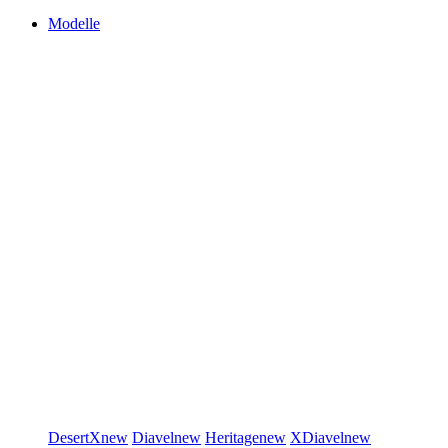
Modelle
DesertX
new
Diavel
new
Heritage
new
XDiavel
new