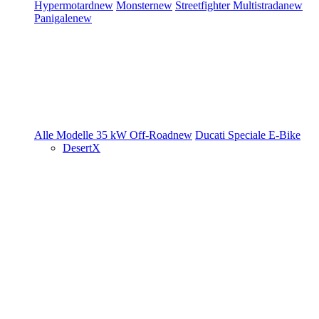
Hypermotard
new
Monster
new
Streetfighter
Multistrada
new
Panigale
new
Alle Modelle
35 kW
Off-Road
new
Ducati Speciale
E-Bike
DesertX