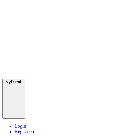
MyDucati
Login
Registrieren