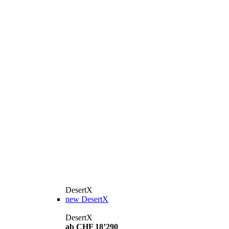
DesertX
new
DesertX
DesertX
ab CHF 18’290