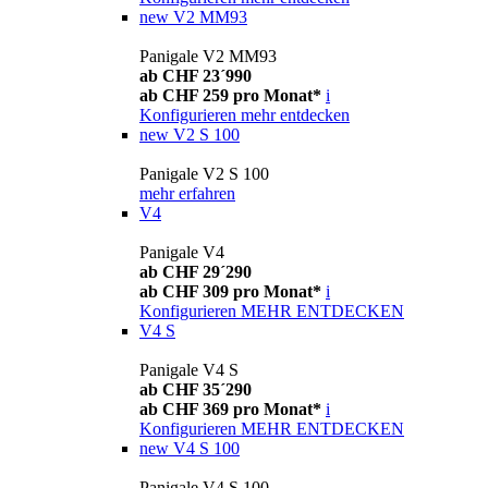
new
V2 MM93
Panigale V2 MM93
ab CHF 23´990
ab CHF 259 pro Monat*
i
Konfigurieren
mehr entdecken
new
V2 S 100
Panigale V2 S 100
mehr erfahren
V4
Panigale V4
ab CHF 29´290
ab CHF 309 pro Monat*
i
Konfigurieren
MEHR ENTDECKEN
V4 S
Panigale V4 S
ab CHF 35´290
ab CHF 369 pro Monat*
i
Konfigurieren
MEHR ENTDECKEN
new
V4 S 100
Panigale V4 S 100